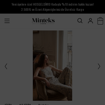
Yeni üyelere özel HOSGELDİN10 Koduyla %10 indirim hakkı kazan!
2.500 ₺ ve Üzeri Alışverişlerinizde Ücretsiz Kargo