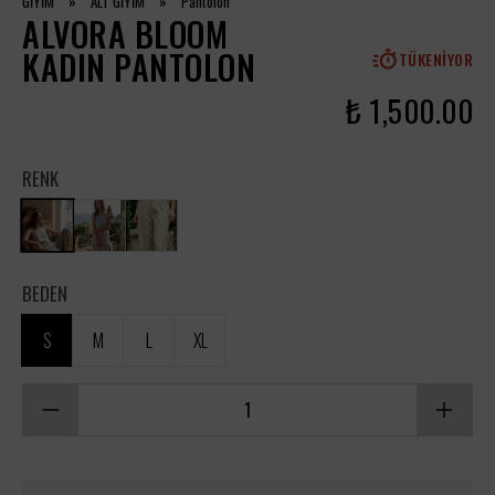
GİYİM
»
ALT GİYİM
»
Pantolon
ALVORA BLOOM
KADIN PANTOLON
TÜKENIYOR
₺ 1,500.00
RENK
BEDEN
S
M
L
XL