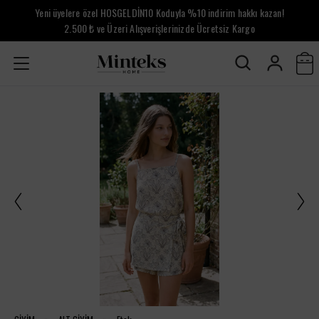
Yeni üyelere özel HOSGELDİN10 Koduyla %10 indirim hakkı kazan!
2.500 ₺ ve Üzeri Alışverişlerinizde Ücretsiz Kargo