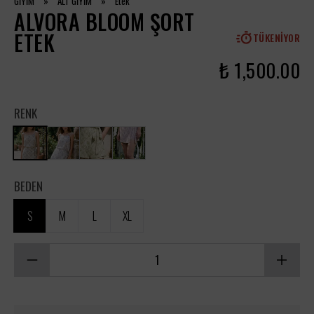
GİYİM
»
ALT GİYİM
»
Etek
ALVORA BLOOM ŞORT
ETEK
TÜKENIYOR
₺ 1,500.00
RENK
BEDEN
S
M
L
XL