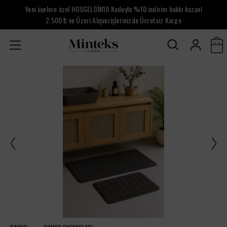
Yeni üyelere özel HOSGELDİN10 Koduyla %10 indirim hakkı kazan!
2.500 ₺ ve Üzeri Alışverişlerinizde Ücretsiz Kargo