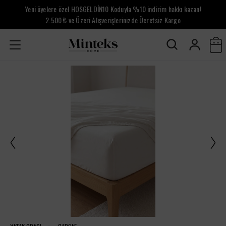
Yeni üyelere özel HOSGELDİN10 Koduyla %10 indirim hakkı kazan!
2.500 ₺ ve Üzeri Alışverişlerinizde Ücretsiz Kargo