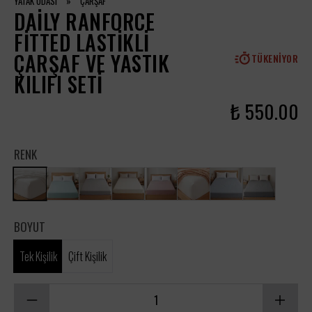
YATAK ODASI
»
ÇARŞAF
DAILY RANFORCE
FITTED LASTIKLI
ÇARŞAF VE YASTIK
TÜKENIYOR
KILIFI SETI
₺ 550.00
RENK
BOYUT
Tek Kişilik
Çift Kişilik