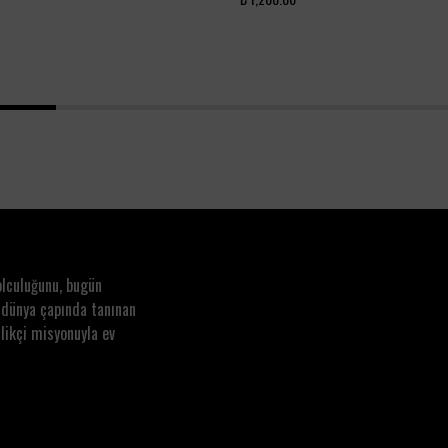
1
2
3
4
olculuğunu, bugün
 dünya çapında tanınan
likçi misyonuyla ev