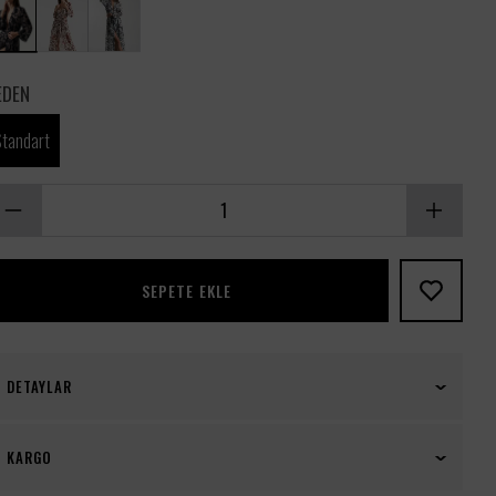
EDEN
Standart
SEPETE EKLE
DETAYLAR
Exclusive Terra Flora Transparan Uzun Kimono
KARGO
Sabahlık