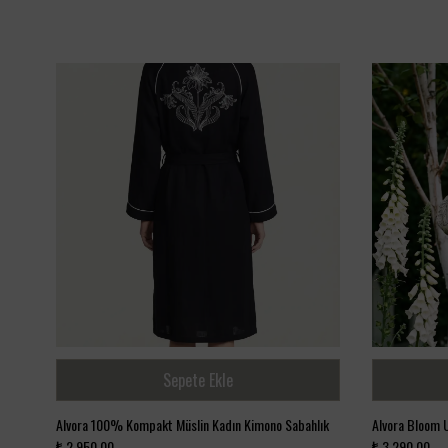
Sepete Ekle
Alvora 100% Kompakt Müslin Kadın Kimono Sabahlık
Alvora Bloom 
₺ 2,950.00
₺ 3,290.00