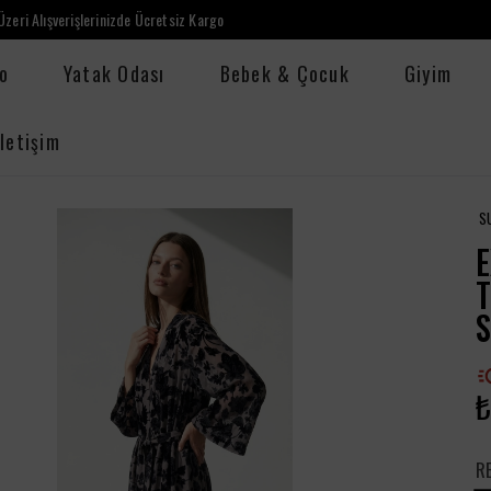
zeri Alışverişlerinizde Ücretsiz Kargo
o
Yatak Odası
Bebek & Çocuk
Giyim
İletişim
S
E
₺
R