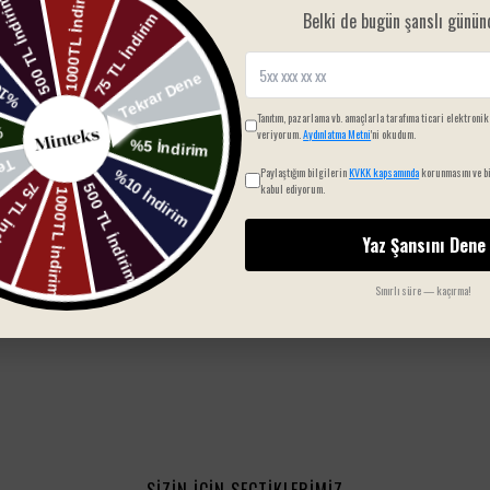
Belki de bugün şanslı günün
Tanıtım, pazarlama vb. amaçlarla tarafıma ticari elektronik
veriyorum.
Aydınlatma Metni
'ni okudum.
Paylaştığım bilgilerin
KVKK kapsamında
korunmasını ve bi
kabul ediyorum.
Yorum bulunamadı
Yaz Şansını Dene
Sınırlı süre — kaçırma!
SIZIN İÇIN SEÇTIKLERIMIZ