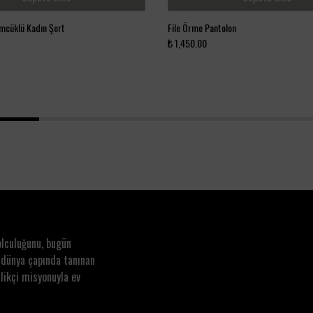
cüklü Kadın Şort
File Örme Pantolon
₺ 1,450.00
1
2
3
4
olculuğunu, bugün
 dünya çapında tanınan
likçi misyonuyla ev