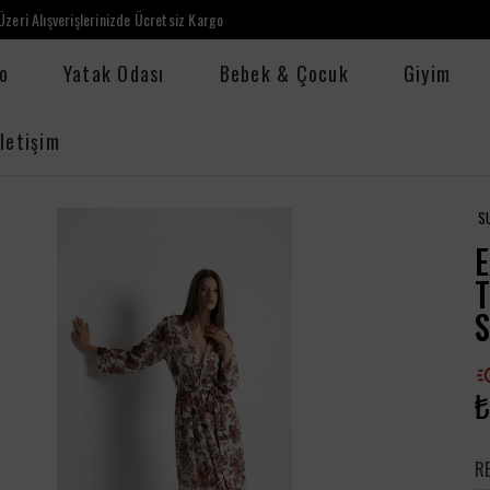
zeri Alışverişlerinizde Ücretsiz Kargo
o
Yatak Odası
Bebek & Çocuk
Giyim
İletişim
S
E
₺
R