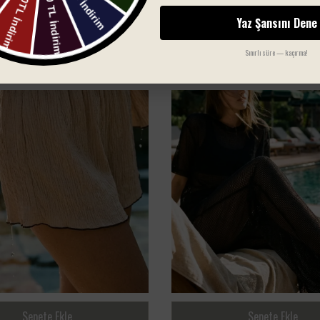
Yaz Şansını Dene
SIZIN İÇIN SEÇTIKLERIMIZ
Sınırlı süre — kaçırma!
Sepete Ekle
Sepete Ekle