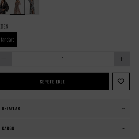
EDEN
Standart
SEPETE EKLE
DETAYLAR
Exclusive Terra Flora Transparan Uzun Kimono
KARGO
Sabahlık