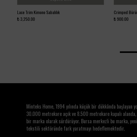
Lace Trim Kimono Sabahlık
Crimped Bürüm
₺ 3,250.00
₺ 900.00
Minteks Home, 1994 yılında küçük bir dükkânda başlayan y
30.000 metrekare açık ve 8.500 metrekare kapalı alanda,
bir marka olarak sürdürüyor. Bursa merkezli bu marka, yeni
tekstili sektöründe fark yaratmayı hedeflemektedir.