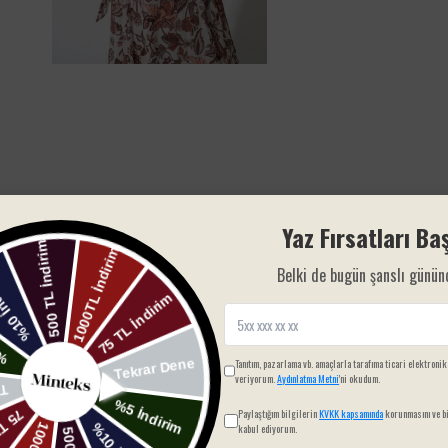
Yaz Fırsatları Baş
Belki de bugün şanslı günün
Yorum bulunamadı
Tanıtım, pazarlama vb. amaçlarla tarafıma ticari elektronik
veriyorum.
Aydınlatma Metni
'ni okudum.
Paylaştığım bilgilerin
KVKK kapsamında
korunmasını ve bi
kabul ediyorum.