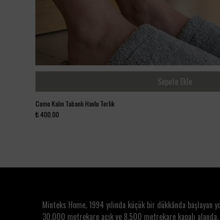
Sepete Ekle
Como Kalın Tabanlı Havlu Terlik
₺ 400.00
Minteks Home, 1994 yılında küçük bir dükkânda başlayan y
30.000 metrekare açık ve 8.500 metrekare kapalı alanda,