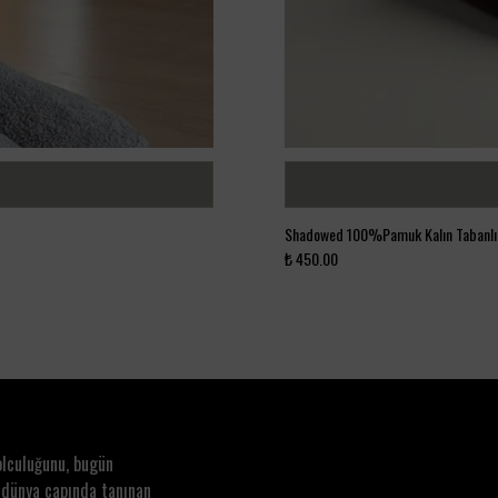
Shadowed 100%Pamuk Kalın Tabanlı H
₺ 450.00
olculuğunu, bugün
 dünya çapında tanınan