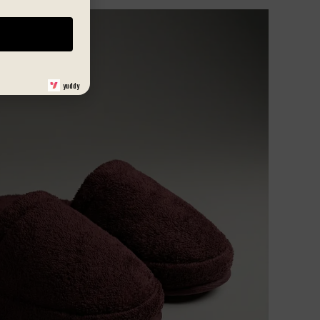
kullanılabilen Lueur Noire Vanna terlikler, günlük
yaşamın her anında konfor arayanlar için mükemmel
bir tercihtir. Şıklığı ve işlevselliği bir araya getiren bu
ürün, kullanıcıların beklentilerini karşılamak üzere
tasarlanmıştır.
yuddy