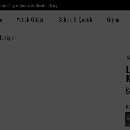
zeri Alışverişlerinizde Ücretsiz Kargo
o
Yatak Odası
Bebek & Çocuk
Giyim
İletişim
G
K
₺
R