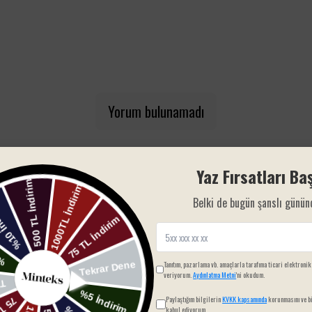
Yorum bulunamadı
Yaz Fırsatları Baş
Belki de bugün şanslı günün
SIZIN İÇIN SEÇTIKLERIMIZ
Tanıtım, pazarlama vb. amaçlarla tarafıma ticari elektronik
veriyorum.
Aydınlatma Metni
'ni okudum.
Paylaştığım bilgilerin
KVKK kapsamında
korunmasını ve bi
kabul ediyorum.