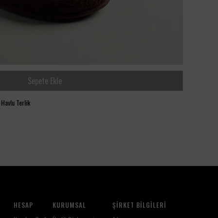
Sepete Ekle
avlu Terlik
HESAP
KURUMSAL
ŞIRKET BILGILERI