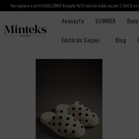
Yeni üyelere özel HOSGELDİN10 Koduyla %10 indirim hakkı kazan! 2.500 ₺ ve Ü
Anasayfa
SUMMER
Bany
Editörün Seçimi
Blog