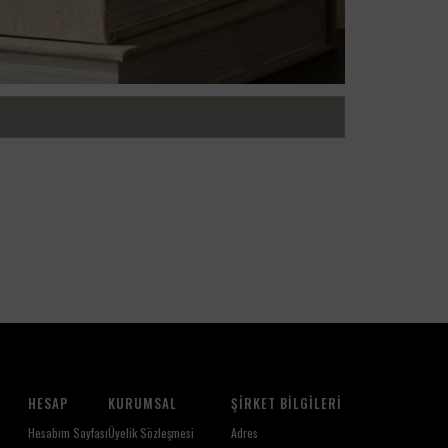
HESAP
KURUMSAL
ŞIRKET BILGILERI
Hesabım Sayfası
Üyelik Sözleşmesi
Adres