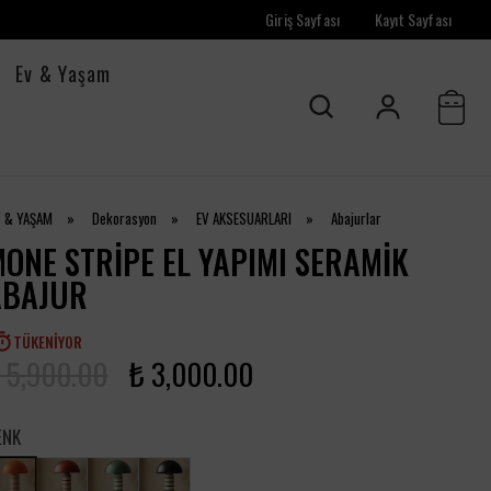
Giriş Sayfası
Kayıt Sayfası
Ev & Yaşam
V & YAŞAM
»
Dekorasyon
»
EV AKSESUARLARI
»
Abajurlar
ONE STRIPE EL YAPIMI SERAMIK
ABAJUR
TÜKENIYOR
 5,900.00
₺ 3,000.00
ENK