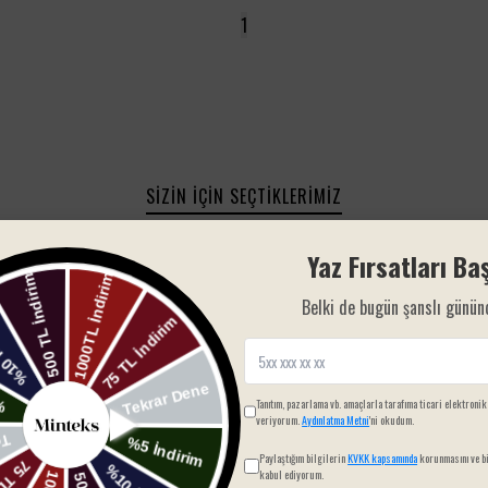
1
SIZIN İÇIN SEÇTIKLERIMIZ
Yaz Fırsatları Baş
Belki de bugün şanslı günün
Tanıtım, pazarlama vb. amaçlarla tarafıma ticari elektronik
veriyorum.
Aydınlatma Metni
'ni okudum.
Paylaştığım bilgilerin
KVKK kapsamında
korunmasını ve bi
kabul ediyorum.