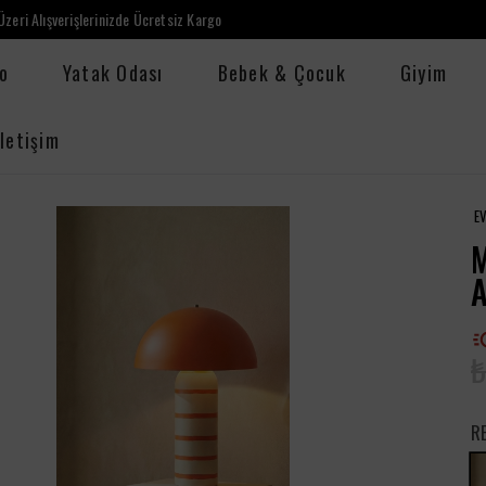
zeri Alışverişlerinizde Ücretsiz Kargo
o
Yatak Odası
Bebek & Çocuk
Giyim
İletişim
E
M
₺
R