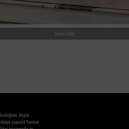
Sepete Ekle
olculuğunu, bugün
 dünya çapında tanınan
likçi misyonuyla ev