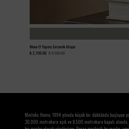
Mone El Yapımı Seramik Abajur
₺ 2,700.00
₺ 5,100.00
Minteks Home, 1994 yılında küçük bir dükkânda başlayan y
30.000 metrekare açık ve 8.500 metrekare kapalı alanda,
bir marka olarak sürdürüyor. Bursa merkezli bu marka, yeni