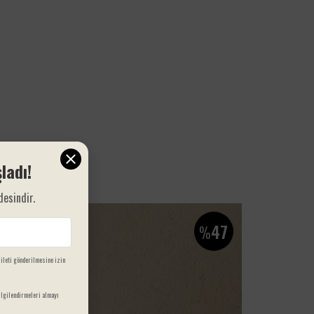
katmaktadır.
ladı!
desindir.
47
%
 ileti gönderilmesine izin
lgilendirmeleri almayı