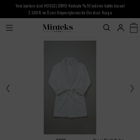
Yeni üyelere özel HOSGELDİN10 Koduyla %10 indirim hakkı kazan!
2.500 ₺ ve Üzeri Alışverişlerinizde Ücretsiz Kargo