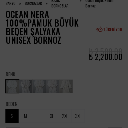
BASIC
»
Ocean Büyük Beden
BANYO
»
BORNOZLAR
»
BORNOZLAR
Bornoz
OCEAN NERA
100%PAMUK BÜYÜK
BEDEN ŞALYAKA
TÜKENIYOR
UNISEX BORNOZ
₺ 2,500.00
₺ 2,200.00
RENK
BEDEN
S
M
L
XL
2XL
3XL