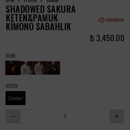
GİYİM
»
EV GİYİM
»
Sabahlık
SHADOWED SAKURA
KETEN&PAMUK
TÜKENIYOR
KIMONO SABAHLIK
₺ 3,450.00
RENK
BEDEN
Standart