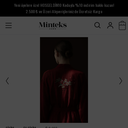
Yeni üyelere özel HOSGELDİN10 Koduyla %10 indirim hakkı kazan!
2.500 ₺ ve Üzeri Alışverişlerinizde Ücretsiz Kargo