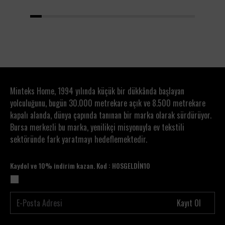
1
2
3
4
5
6
7
8
9
10
11
12
13
14
Minteks Home, 1994 yılında küçük bir dükkânda başlayan
yolculuğunu, bugün 30.000 metrekare açık ve 8.500 metrekare
kapalı alanda, dünya çapında tanınan bir marka olarak sürdürüyor.
Bursa merkezli bu marka, yenilikçi misyonuyla ev tekstili
sektöründe fark yaratmayı hedeflemektedir.
Kaydol ve 10% indirim kazan. Kod : HOSGELDİN10
Kayıt Ol