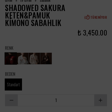
GİYİM
»
EV GİYİM
»
Sabahlık
SHADOWED SAKURA
KETEN&PAMUK
TÜKENIYOR
KIMONO SABAHLIK
₺ 3,450.00
RENK
BEDEN
Standart