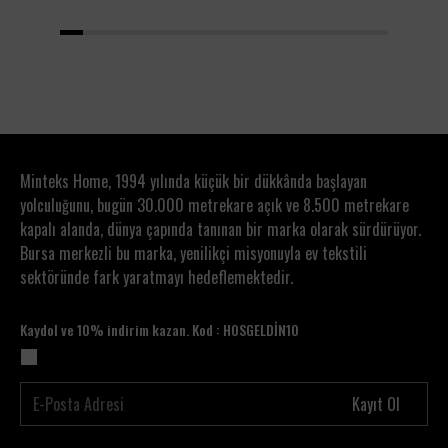
1
2
3
4
5
6
7
8
9
10
11
12
13
14
Minteks Home, 1994 yılında küçük bir dükkânda başlayan
yolculuğunu, bugün 30.000 metrekare açık ve 8.500 metrekare
kapalı alanda, dünya çapında tanınan bir marka olarak sürdürüyor.
Bursa merkezli bu marka, yenilikçi misyonuyla ev tekstili
sektöründe fark yaratmayı hedeflemektedir.
Kaydol ve 10% indirim kazan. Kod : HOSGELDİN10
Kayıt Ol