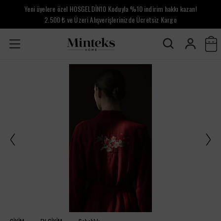
Yeni üyelere özel HOSGELDİN10 Koduyla %10 indirim hakkı kazan!
2.500 ₺ ve Üzeri Alışverişlerinizde Ücretsiz Kargo