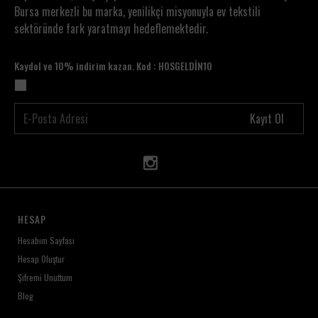
Nakış detaylarının korunması için hassas yıkama
Bursa merkezli bu marka, yenilikçi misyonuyla ev tekstili
tavsiye edilir
sektöründe fark yaratmayı hedeflemektedir.
Kaydol ve 10% indirim kazan. Kod : HOSGELDİN10
Kayıt Ol
HESAP
Hesabım Sayfası
Hesap Oluştur
Şifremi Unuttum
Blog