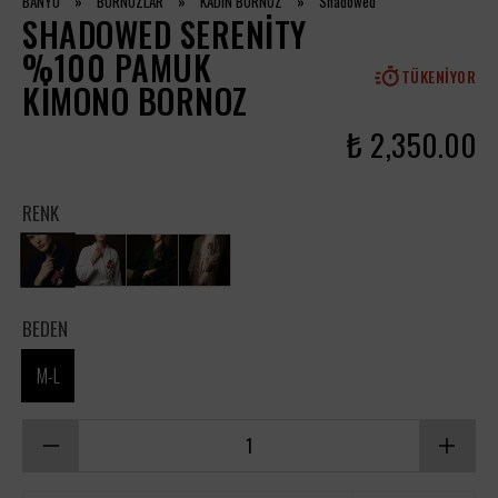
BANYO
»
BORNOZLAR
»
KADIN BORNOZ
»
Shadowed
SHADOWED SERENITY
%100 PAMUK
TÜKENIYOR
KIMONO BORNOZ
₺ 2,350.00
RENK
BEDEN
M-L