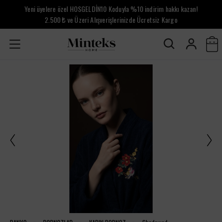
Yeni üyelere özel HOSGELDİN10 Koduyla %10 indirim hakkı kazan!
2.500 ₺ ve Üzeri Alışverişlerinizde Ücretsiz Kargo