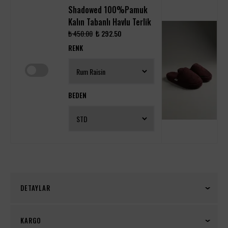
Shadowed 100%Pamuk
Kalın Tabanlı Havlu Terlik
₺ 450.00
₺ 292.50
RENK
BEDEN
DETAYLAR
Shadowed Serenity %100 Pamuk Kimono Bornoz
KARGO