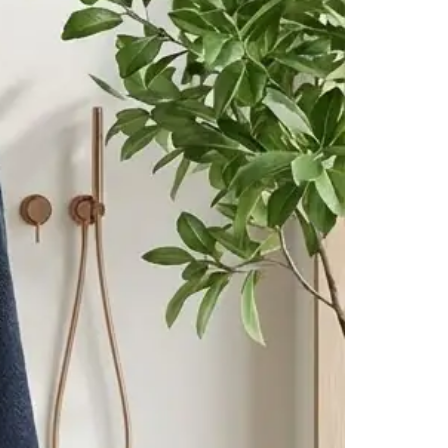
Günlük ev kullanımında
Banyo sonrası rahatlık anlarında
Spa & wellness rutinlerinde
Tatil ve resort kullanımında
Sabah kahvesi ve dinlenme anlarında
Premium lounge wear kombinlerinde
şık ve konforlu bir kullanım sunar.
Yıkama ve Bakım Önerileri
Hassas programda düşük sıcaklıkta yıkama önerilir
Ağartıcı kullanılmamalıdır
Düşük ısıda ütülenebilir
Nakış detaylarının korunması için hassas yıkama
tavsiye edilir