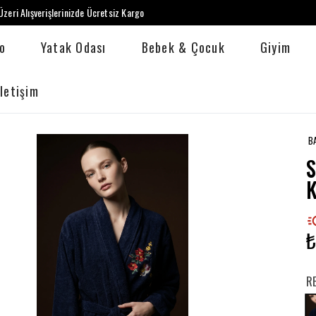
zeri Alışverişlerinizde Ücretsiz Kargo
o
Yatak Odası
Bebek & Çocuk
Giyim
İletişim
B
₺
R