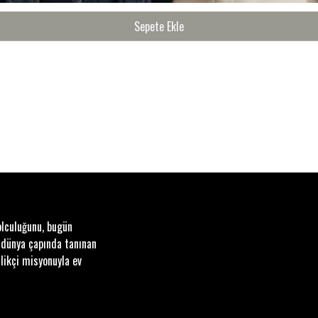
Sepete Ekle
olculuğunu, bugün
 dünya çapında tanınan
likçi misyonuyla ev