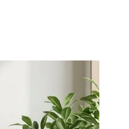
tutan hem hafif hissettiren rahat bir kullanım
deneyimi sunar.
Zarif Floral Nakış Detayları
Göğüs bölümünde yer alan özel floral nakış işlemeleri,
Shadowed Serenity koleksiyonunun sofistike estetik
anlayışını yansıtır. İnce işçilikle hazırlanan çiçek
motifleri; minimal tasarımı bozmadan ürüne güçlü bir
karakter kazandırır.
Nakışların canlı dokusu ve detaylı işleme yapısı,
premium moda estetiğini ev giyimine taşıyan şık bir
görünüm oluşturur.
Kimono Kesim & Maxi Boy Şıklığı
Modern kimono kesimi sayesinde rahat ve akışkan bir
silüet sunan model, hareket özgürlüğü sağlayan
yapısıyla gün boyu konfor sağlar. Maxi boy formu ise
ürüne zarif ve dengeli bir görünüm kazandırır.
Ayarlanabilir kuşak detayı sayesinde farklı vücut
tiplerine uyum sağlayarak estetik bir duruş oluşturur.
Kullanım Alanları
Shadowed Serenity Kimono Bornoz;