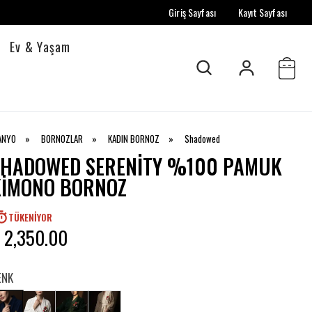
Giriş Sayfası
Kayıt Sayfası
Ev & Yaşam
ANYO
»
BORNOZLAR
»
KADIN BORNOZ
»
Shadowed
SHADOWED SERENITY %100 PAMUK
KIMONO BORNOZ
TÜKENIYOR
 2,350.00
ENK