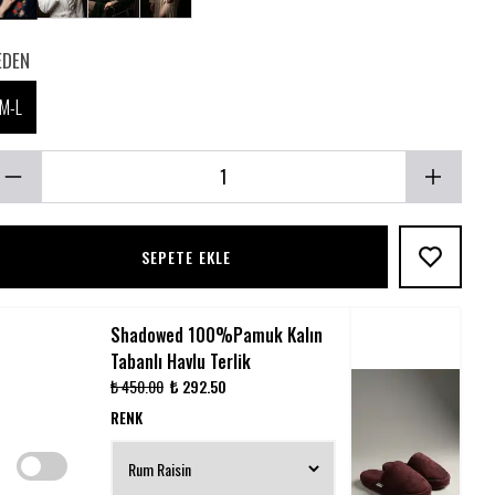
EDEN
M-L
SEPETE EKLE
Shadowed 100%Pamuk Kalın
Tabanlı Havlu Terlik
₺ 450.00
₺ 292.50
RENK