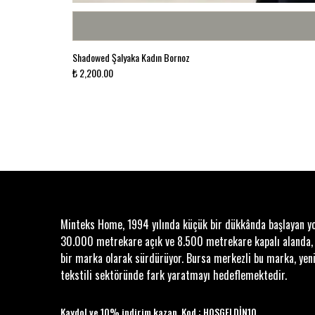
Shadowed Şalyaka Kadın Bornoz
₺ 2,200.00
Minteks Home, 1994 yılında küçük bir dükkânda başlayan y
30.000 metrekare açık ve 8.500 metrekare kapalı alanda,
bir marka olarak sürdürüyor. Bursa merkezli bu marka, yeni
tekstili sektöründe fark yaratmayı hedeflemektedir.
Kaydol ve 10% indirim kazan. Kod : HOSGELDİN10