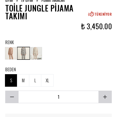
GİYİM
»
EV GİYİM
»
PİJAMA TAKIMLARI
TOILE JUNGLE PIJAMA
TAKIMI
TÜKENIYOR
₺ 3,450.00
RENK
BEDEN
S
M
L
XL