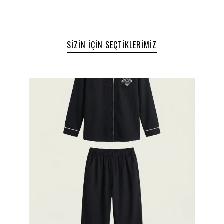
Fonksiyonel Detaylar
Pijama takımı, esnek bel bandı ve rahat kesimi ile
hareket özgürlüğü sağlar. Farklı beden seçenekleri
ile her vücut tipine uygun bir alternatif sunarak,
SIZIN İÇIN SEÇTIKLERIMIZ
kullanıcıların konforunu ön planda tutar.
Kullanım Alanları
Evde dinlenirken, uyku sırasında veya sabah
kahvaltılarında rahatlıkla tercih edilebilecek bu
pijama takımı, ev giyimi kategorisinde vazgeçilmez
bir parça haline gelmektedir. MİNTEKS’in kalitesi
ve şıklığı ile birleşen Toile Jungle Pijama Takımı,
evdeki stilinizi tamamlayacak mükemmel bir
seçimdir.