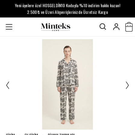
Yeni üyelere özel HOSGELDİN10 Koduyla %10 indirim hakkı kazan!
2.500 ₺ ve Üzeri Alışverişlerinizde Ücretsiz Kargo