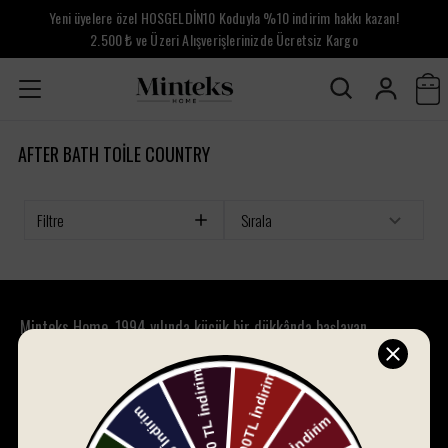
Yeni üyelere özel HOSGELDİN10 Koduyla %10 indirim hakkı kazan!
2.500 ₺ ve Üzeri Alışverişlerinizde Ücretsiz Kargo
AFTER BATH TOILE COUNTRY
Filtre
Sırala
Minteks Home, 1994 yılında küçük bir dükkânda başlayan
yolculuğunu, bugün 30.000 metrekare açık ve 8.500 metrekare
kapalı alanda, dünya çapında tanınan bir marka olarak sürdürüyor.
Bursa merkezli bu marka, yenilikçi misyonuyla ev tekstili
sektöründe fark yaratmayı hedeflemektedir.