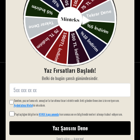
Kaydol ve 10% indirim kazan. Kod : HOSGELDİN10
Kayıt Ol
Yaz Fırsatları Başladı!
HESAP
Belki de bugün şanslı günündesindir.
Hesabım Sayfası
Hesap Oluştur
Tanıtım, pazarlama vb. amaçlarla tarafıma ticari elektronik ileti gönderilmesine izin veriyorum.
Şifremi Unuttum
Aydınlatma Metni
'ni okudum.
Blog
Paylaştığım bilgilerin
KVKK kapsamında
korunmasını ve bilgilendirmeleri almayı kabul ediyorum.
Yaz Şansını Dene
KURUMSAL
Üyelik Sözleşmesi
Sınırlı süre — kaçırma!