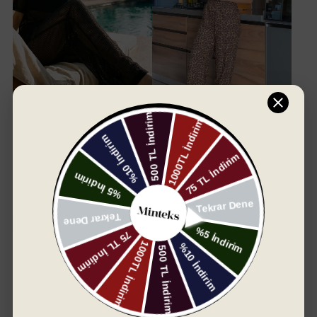
Sepete Ekle
Sepete Ekle
File Örme Pantolon - Siyah
After Bath Leopard Kadın
Pantolon
₺ 1,450.00
₺ 1,100.00