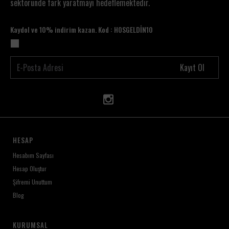
sektöründe fark yaratmayı hedeflemektedir.
Kaydol ve 10% indirim kazan. Kod : HOSGELDİN10
Kayıt Ol
HESAP
Hesabım Sayfası
Hesap Oluştur
Şifremi Unuttum
Blog
KURUMSAL