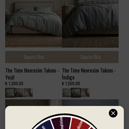
Sepete Ekle
Sepete Ekle
The Time Nevresim Takımı -
The Time Nevresim Takımı -
Yeşil
İndigo
₺ 1,300.00
₺ 1,500.00