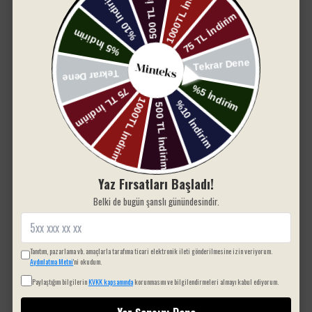
Sepete Ekle
Sepete Ekle
Yaz Fırsatları Başladı!
The Time Nevresim Takımı -
Moods Müslin Nevresim
Belki de bugün şanslı günündesindir.
Krem
Takımı - Campanula
₺ 1,300.00
₺ 2,650.00
Tanıtım, pazarlama vb. amaçlarla tarafıma ticari elektronik ileti gönderilmesine izin veriyorum.
Aydınlatma Metni
'ni okudum.
Paylaştığım bilgilerin
KVKK kapsamında
korunmasını ve bilgilendirmeleri almayı kabul ediyorum.