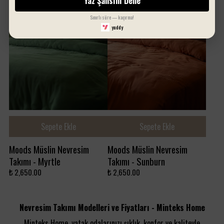
Yaz Şansını Dene
Sınırlı süre — kaçırma!
yuddy
Sepete Ekle
Sepete Ekle
Moods Müslin Nevresim
Moods Müslin Nevresim
Takımı - Myrtle
Takımı - Sunburn
₺ 2,650.00
₺ 2,650.00
Nevresim Takımı Modelleri ve Fiyatları - Minteks Home
Minteks Home, yatak odalarınızı şıklık, konfor ve kaliteyle