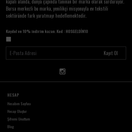
kapalı alanda, dünya çapında tanınan bir marka olarak sürdürüyor.
Bursa merkezli bu marka, yenilikçi misyonuyla ev tekstili
sektöründe fark yaratmayı hedeflemektedir.
Kaydol ve 10% indirim kazan. Kod : HOSGELDİN10
Kayıt Ol
HESAP
Hesabım Sayfası
Hesap Oluştur
Şifremi Unuttum
Blog