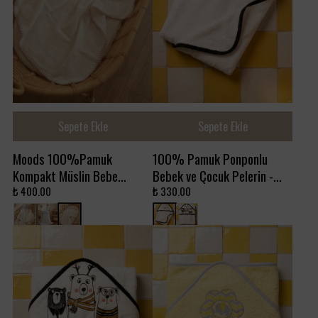
Sepete Ekle
Sepete Ekle
Moods 100%Pamuk
100% Pamuk Ponponlu
Kompakt Müslin Bebe
Bebek ve Çocuk Pelerin -
Pelerin - Ketchup
Ayıcık
₺ 400.00
₺ 330.00