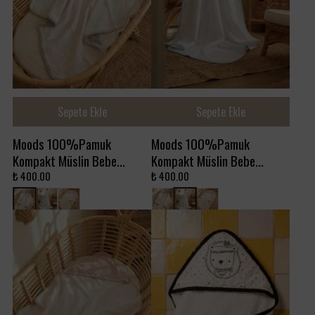
Sepete Ekle
Sepete Ekle
Moods 100%Pamuk
Moods 100%Pamuk
Kompakt Müslin Bebe
Kompakt Müslin Bebe
Pelerin - Black Beauty
Pelerin - Campanula
₺ 400.00
₺ 400.00