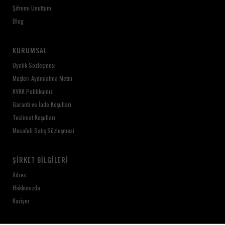
Şifremi Unuttum
Blog
KURUMSAL
Üyelik Sözleşmesi
Müşteri Aydınlatma Metni
KVKK Politikamız
Garanti ve İade Koşulları
Teslimat Koşulları
Mesafeli Satış Sözleşmesi
ŞIRKET BILGILERI
Adres
Hakkımızda
Kariyer