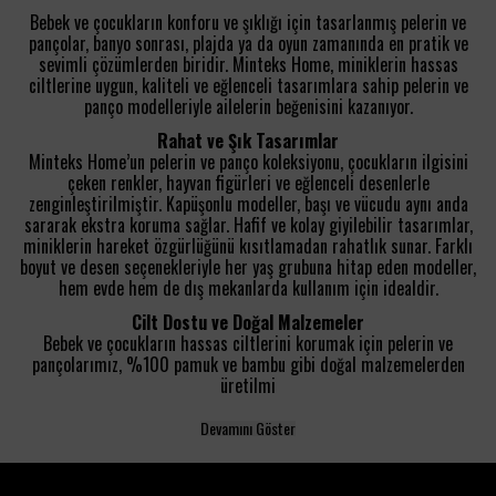
Bebek ve çocukların konforu ve şıklığı için tasarlanmış pelerin ve
pançolar, banyo sonrası, plajda ya da oyun zamanında en pratik ve
sevimli çözümlerden biridir. Minteks Home, miniklerin hassas
ciltlerine uygun, kaliteli ve eğlenceli tasarımlara sahip pelerin ve
panço modelleriyle ailelerin beğenisini kazanıyor.
Rahat ve Şık Tasarımlar
Minteks Home’un pelerin ve panço koleksiyonu, çocukların ilgisini
çeken renkler, hayvan figürleri ve eğlenceli desenlerle
zenginleştirilmiştir. Kapüşonlu modeller, başı ve vücudu aynı anda
sararak ekstra koruma sağlar. Hafif ve kolay giyilebilir tasarımlar,
miniklerin hareket özgürlüğünü kısıtlamadan rahatlık sunar. Farklı
boyut ve desen seçenekleriyle her yaş grubuna hitap eden modeller,
hem evde hem de dış mekanlarda kullanım için idealdir.
Cilt Dostu ve Doğal Malzemeler
Bebek ve çocukların hassas ciltlerini korumak için pelerin ve
pançolarımız, %100 pamuk ve bambu gibi doğal malzemelerden
üretilmi
Devamını Göster