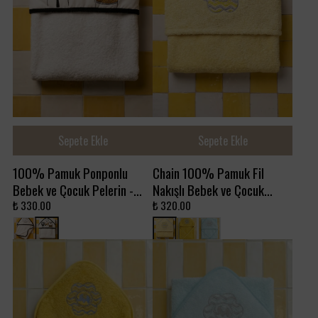
Sepete Ekle
Sepete Ekle
100% Pamuk Ponponlu
Chain 100% Pamuk Fil
Bebek ve Çocuk Pelerin -
Nakışlı Bebek ve Çocuk
Şaşkın Hayvanlar
Pelerin - Sarı
₺ 330.00
₺ 320.00