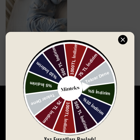
Sepete Ekle
Bebek ve Çocuk Alezi
₺ 350.00
₺ 500.00
Minteks Home, 1994 yılında küçük bir dükkânda başlayan
yolculuğunu, bugün 30.000 metrekare açık ve 8.500 metrekare
kapalı alanda, dünya çapında tanınan bir marka olarak sürdürüyor.
Bursa merkezli bu marka, yenilikçi misyonuyla ev tekstili
sektöründe fark yaratmayı hedeflemektedir.
Yaz Fırsatları Başladı!