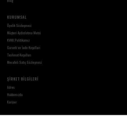
Blog
KURUMSAL
Üyelik Sözleşmesi
Müşteri Aydınlatma Metni
KVKK Politikamız
Garanti ve İade Koşulları
Teslimat Koşulları
Mesafeli Satış Sözleşmesi
ŞIRKET BILGILERI
Adres
Hakkımızda
Kariyer
ikas
E-Ticaret
Altyapısı ile Hazırlanmıştır.