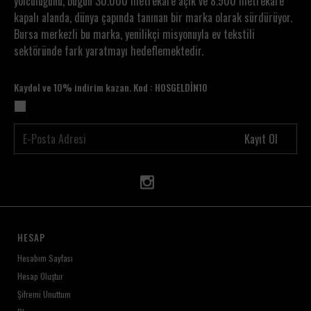
yolculuğunu, bugün 30.000 metrekare açık ve 8.500 metrekare
kapalı alanda, dünya çapında tanınan bir marka olarak sürdürüyor.
Bursa merkezli bu marka, yenilikçi misyonuyla ev tekstili
sektöründe fark yaratmayı hedeflemektedir.
Kaydol ve 10% indirim kazan. Kod : HOSGELDİN10
Kayıt Ol
HESAP
Hesabım Sayfası
Hesap Oluştur
Şifremi Unuttum