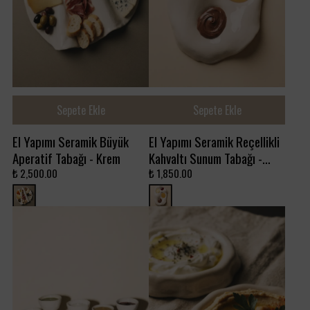
Sepete Ekle
Sepete Ekle
El Yapımı Seramik Büyük
El Yapımı Seramik Reçellikli
Aperatif Tabağı - Krem
Kahvaltı Sunum Tabağı -
Krem
₺ 2,500.00
₺ 1,850.00