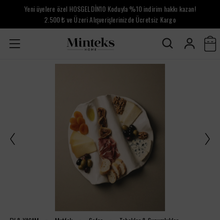
Yeni üyelere özel HOSGELDİN10 Koduyla %10 indirim hakkı kazan!
2.500 ₺ ve Üzeri Alışverişlerinizde Ücretsiz Kargo