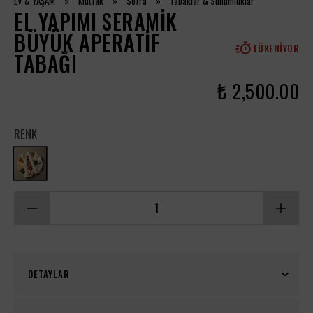
EV & YAŞAM
»
Mutfak
»
Sofra
»
Tabaklar & Sunumluklar
EL YAPIMI SERAMIK
BÜYÜK APERATIF
TÜKENIYOR
TABAĞI
₺ 2,500.00
RENK
DETAYLAR