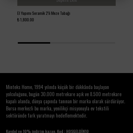
Sert ve aşındırıcı temizlik ürünlerinden
kaçınılmalıdır
El Yapımı Seramik 2'li Meze Tabağı
El Y
El yapımı yapısı nedeniyle nazik kullanım önerilir
₺ 1,800.00
₺ 2
1
2
3
Minteks Home, 1994 yılında küçük bir dükkânda başlayan
yolculuğunu, bugün 30.000 metrekare açık ve 8.500 metrekare
kapalı alanda, dünya çapında tanınan bir marka olarak sürdürüyor.
Bursa merkezli bu marka, yenilikçi misyonuyla ev tekstili
sektöründe fark yaratmayı hedeflemektedir.
Kaydol ve 10% indirim kazan. Kod : HOSGELDİN10