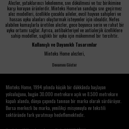
Alezler, yataklarınızı lekelenme, sıvı dökülmesi ve toz birikimine
karşı koruyan ürünlerdir. Minteks Home’un sunduğu sıvı geçirmez
alez modelleri, özellikle çocuklu aileler, evcil hayvan sahipleri ve
hassas uyku alanları oluşturmak isteyenler için idealdir. Nefes
alabilen kumaşlarla üretilen alezler, gece boyunca serin ve rahat bir
uyku ortamı sağlar. Ayrıca, antibakteriyel ve antialerjik özelliklere
sahip modeller, sağlıklı bir uyku için mükemmel bir tercihtir.
Kullanışlı ve Dayanıklı Tasarımlar
Minteks Home alezleri,
Devamını Göster
Minteks Home, 1994 yılında küçük bir dükkânda başlayan
yolculuğunu, bugün 30.000 metrekare açık ve 8.500 metrekare
kapalı alanda, dünya çapında tanınan bir marka olarak sürdürüyor.
Bursa merkezli bu marka, yenilikçi misyonuyla ev tekstili
sektöründe fark yaratmayı hedeflemektedir.