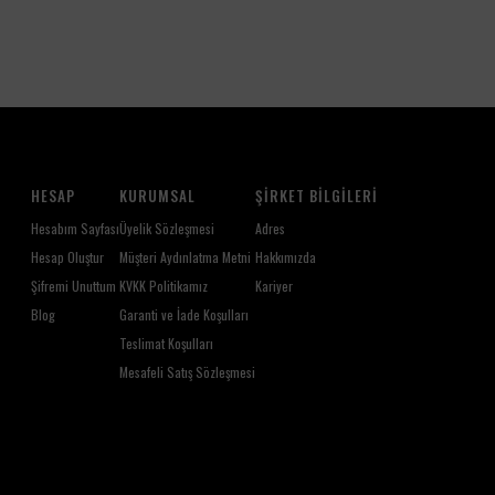
HESAP
KURUMSAL
ŞIRKET BILGILERI
Hesabım Sayfası
Üyelik Sözleşmesi
Adres
Hesap Oluştur
Müşteri Aydınlatma Metni
Hakkımızda
Şifremi Unuttum
KVKK Politikamız
Kariyer
Blog
Garanti ve İade Koşulları
Teslimat Koşulları
Mesafeli Satış Sözleşmesi