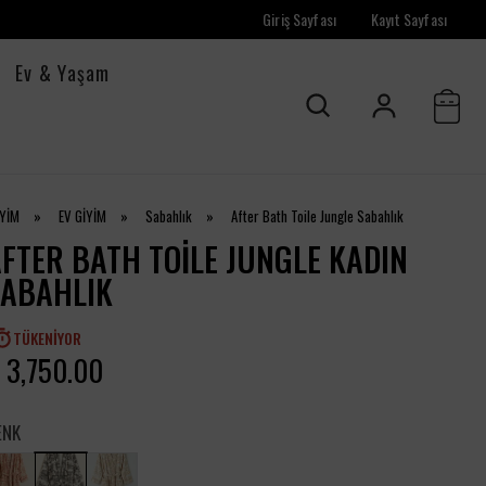
Giriş Sayfası
Kayıt Sayfası
Ev & Yaşam
İYİM
»
EV GİYİM
»
Sabahlık
»
After Bath Toile Jungle Sabahlık
FTER BATH TOILE JUNGLE KADIN
SABAHLIK
TÜKENIYOR
 3,750.00
ENK