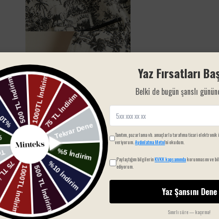
Yaz Fırsatları Baş
Belki de bugün şanslı günün
Tanıtım, pazarlama vb. amaçlarla tarafıma ticari elektronik 
veriyorum.
Aydınlatma Metni
'ni okudum.
Paylaştığım bilgilerin
KVKK kapsamında
korunmasını ve bil
ediyorum.
Yaz Şansını Dene
Sınırlı süre — kaçırma!