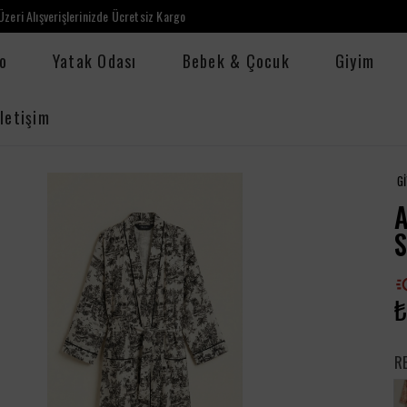
zeri Alışverişlerinizde Ücretsiz Kargo
o
Yatak Odası
Bebek & Çocuk
Giyim
İletişim
G
A
₺
R