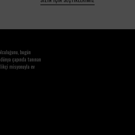
olculuğunu, bugün
 dünya çapında tanınan
likçi misyonuyla ev