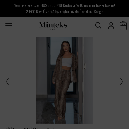
Yeni üyelere özel HOSGELDİN10 Koduyla %10 indirim hakkı kazan!
2.500 ₺ ve Üzeri Alışverişlerinizde Ücretsiz Kargo