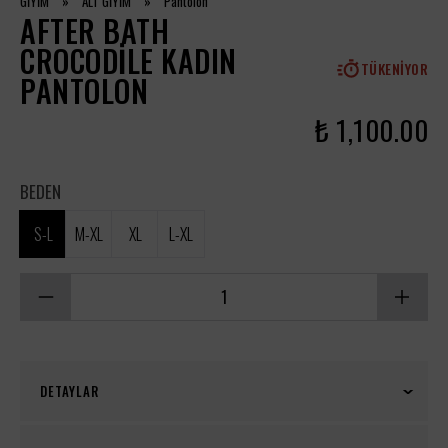
GİYİM
»
ALT GİYİM
»
Pantolon
AFTER BATH
CROCODILE KADIN
TÜKENIYOR
PANTOLON
₺ 1,100.00
BEDEN
S-L
M-XL
XL
L-XL
DETAYLAR