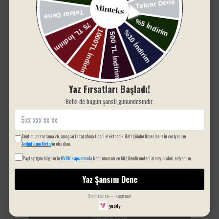
Kurutma makinesi kullanımına uygundur.
SIZIN İÇIN SEÇTIKLERIMIZ
Kuru temizleme yapılabilir.
Ütü kullanımına uygundur.
Yaz Fırsatları Başladı!
Belki de bugün şanslı günündesindir.
Tanıtım, pazarlama vb. amaçlarla tarafıma ticari elektronik ileti gönderilmesine izin veriyorum.
Aydınlatma Metni
'ni okudum.
Paylaştığım bilgilerin
KVKK kapsamında
korunmasını ve bilgilendirmeleri almayı kabul ediyorum.
Yaz Şansını Dene
Sınırlı süre — kaçırma!
yuddy
Sepete Ekle