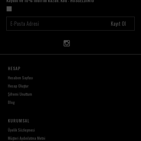
Kaydol ve 10% indirim kazan. Kod : HOSGELDİN10
Kayıt Ol
HESAP
Hesabım Sayfası
Hesap Oluştur
Şifremi Unuttum
Blog
KURUMSAL
Üyelik Sözleşmesi
Müşteri Aydınlatma Metni