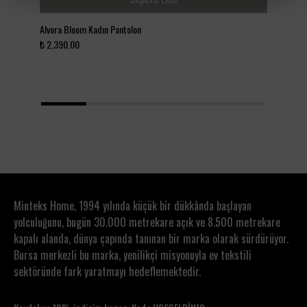
Alvora Bloom Kadın Pantolon
Lola
₺ 2,390.00
₺ 2
1
2
3
4
5
Minteks Home, 1994 yılında küçük bir dükkânda başlayan
yolculuğunu, bugün 30.000 metrekare açık ve 8.500 metrekare
kapalı alanda, dünya çapında tanınan bir marka olarak sürdürüyor.
Bursa merkezli bu marka, yenilikçi misyonuyla ev tekstili
sektöründe fark yaratmayı hedeflemektedir.