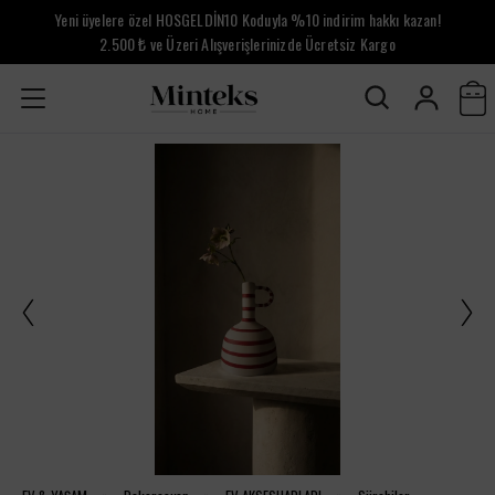
Yeni üyelere özel HOSGELDİN10 Koduyla %10 indirim hakkı kazan!
2.500 ₺ ve Üzeri Alışverişlerinizde Ücretsiz Kargo