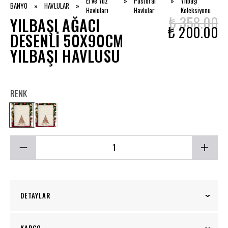
El ve Yüz
»
Pastoral
»
Yılbaşı
BANYO
»
HAVLULAR
»
Havluları
Havlular
Koleksiyonu
₺ 358.00
YILBAŞI AĞACI
₺ 200.00
DESENLI 50X90CM
YILBAŞI HAVLUSU
RENK
DETAYLAR
Beyaz renkli Yılbaşı Ağacı Desenli havlu, yeni yıl