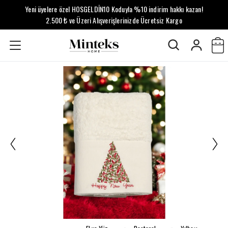
Yeni üyelere özel HOSGELDİN10 Koduyla %10 indirim hakkı kazan!
2.500 ₺ ve Üzeri Alışverişlerinizde Ücretsiz Kargo