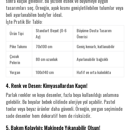
sonra küçük gelebilir. Bu yüzden esnek ve büyümeye uygun
tasarımları seç. Örneğin, ayak kısmı genişletilebilen tulumlar veya
beli ayarlanabilen body’ler ideal.
İşte Pratik Bir Tablo:
Standart Boyut (0-6
Büyüme Dostu Tasarım
Ürün Tipi
Ay)
Önerisi
Pike Takımı
70x100 cm
Geniş kenarlı, katlanabilir
Çocuk
80 cm uzunluk
Ayarlanabilir bağcıklı
Pelerin
Yorgan
100x140 cm
Hafif ve orta kalınlıkta
4. Renk ve Desen: Kimyasallardan Kaçın!
Parlak renkler ve koyu desenler, fazla boya kullanıldığı anlamına
gelebilir. Bu boyalar bebek cildinde alerjiye yol açabilir. Pastel
tonlar veya beyaz ürünler daha güvenli. Örneğin, yorgan seçiminde
sade desenler hem dekoratif hem de risksizdir.
5. Bakım Kolaylığı: Makinede Yıkanabilir Olsun!