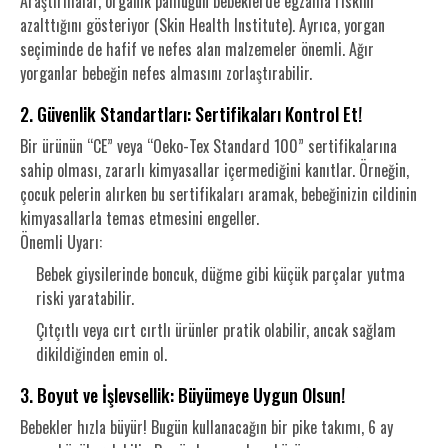
Araştırmalar, organik pamuğun bebeklerde egzama riskini
azalttığını gösteriyor (
Skin Health Institute
). Ayrıca, yorgan
seçiminde de hafif ve nefes alan malzemeler önemli. Ağır
yorganlar bebeğin nefes almasını zorlaştırabilir.
2. Güvenlik Standartları: Sertifikaları Kontrol Et!
Bir ürünün “CE” veya “Oeko-Tex Standard 100” sertifikalarına
sahip olması, zararlı kimyasallar içermediğini kanıtlar. Örneğin,
çocuk pelerin alırken bu sertifikaları aramak, bebeğinizin cildinin
kimyasallarla temas etmesini engeller.
Önemli Uyarı:
Bebek giysilerinde boncuk, düğme gibi küçük parçalar yutma
riski yaratabilir.
Çıtçıtlı veya cırt cırtlı ürünler pratik olabilir, ancak sağlam
dikildiğinden emin ol.
3. Boyut ve İşlevsellik: Büyümeye Uygun Olsun!
Bebekler hızla büyür! Bugün kullanacağın bir pike takımı, 6 ay