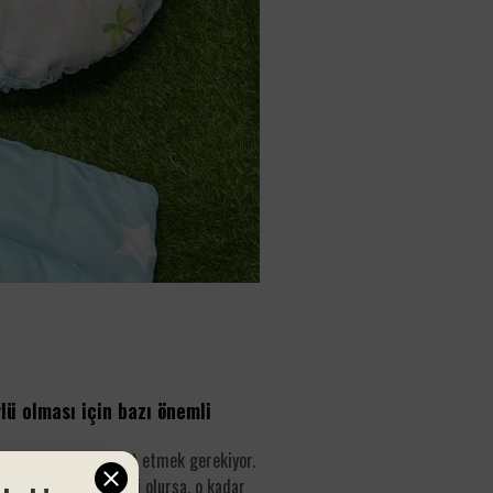
lü olması için bazı önemli
nemli noktalara dikkat etmek gerekiyor.
 seti ne kadar kaliteli olursa, o kadar