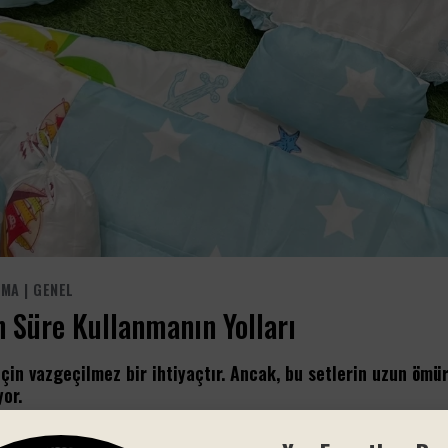
UMA
|
GENEL
n Süre Kullanmanın Yolları
için vazgeçilmez bir ihtiyaçtır. Ancak, bu setlerin uzun ömür
or.
geçilmez bir ihtiyaçtır. Ancak, bu setlerin uzun ömürlü olması için bazı ö
teli ve güvenli ürünler seçmek büyük bir fark yaratır. Düşünün ki, bir bebek