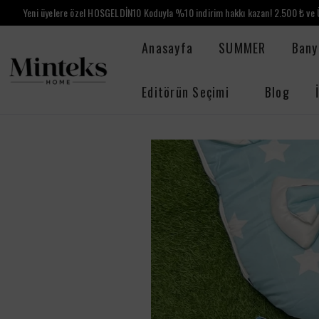
Yeni üyelere özel HOSGELDİN10 Koduyla %10 indirim hakkı kazan! 2.500 ₺ ve Ü
Anasayfa
SUMMER
Bany
Editörün Seçimi
Blog