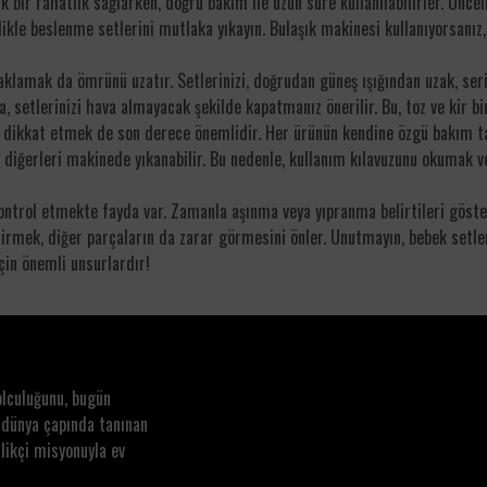
ük bir rahatlık sağlarken, doğru bakım ile uzun süre kullanılabilirler. Önce
ikle beslenme setlerini mutlaka yıkayın. Bulaşık makinesi kullanıyorsanız, 
saklamak da ömrünü uzatır. Setlerinizi, doğrudan güneş ışığından uzak, s
, setlerinizi hava almayacak şekilde kapatmanız önerilir. Bu, toz ve kir bir
a dikkat etmek de son derece önemlidir. Her ürünün kendine özgü bakım tali
 diğerleri makinede yıkanabilir. Bu nedenle, kullanım kılavuzunu okumak v
kontrol etmekte fayda var. Zamanla aşınma veya yıpranma belirtileri göster
mek, diğer parçaların da zarar görmesini önler. Unutmayın, bebek setleri
çin önemli unsurlardır!
olculuğunu, bugün
 dünya çapında tanınan
likçi misyonuyla ev