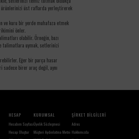
likle, setlerinizi temiz tutmak oldukça
ürünlerinizi üst raflarda yerleştirerek
erin ve kuru bir yerde muhafaza etmek
ikimini önler.
matları olabilir. Örneğin, bazı
e talimatlara uymak, setlerinizi
ebilirler. Eğer bir parça hasar
 sadece birer araç değil, aynı
HESAP
KURUMSAL
ŞIRKET BILGILERI
Hesabım Sayfası
Üyelik Sözleşmesi
Adres
Hesap Oluştur
Müşteri Aydınlatma Metni
Hakkımızda