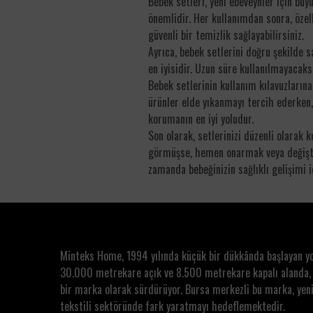
Bebek setleri, yeni ebeveynler için büy
önemlidir. Her kullanımdan sonra, özell
güvenli bir temizlik sağlayabilirsiniz.
Ayrıca, bebek setlerini doğru şekilde 
en iyisidir. Uzun süre kullanılmayacaksa
Bebek setlerinin kullanım kılavuzların
ürünler elde yıkanmayı tercih ederken,
korumanın en iyi yoludur.
Son olarak, setlerinizi düzenli olarak 
görmüşse, hemen onarmak veya değiştir
zamanda bebeğinizin sağlıklı gelişimi i
Minteks Home, 1994 yılında küçük bir dükkânda başlayan y
30.000 metrekare açık ve 8.500 metrekare kapalı alanda,
bir marka olarak sürdürüyor. Bursa merkezli bu marka, yeni
tekstili sektöründe fark yaratmayı hedeflemektedir.