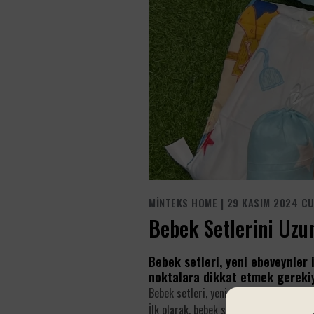
MINTEKS
HOME
|
29 KASIM 2024 C
Bebek Setlerini Uzu
Bebek setleri, yeni ebeveynler 
noktalara dikkat etmek gerekiy
Bebek setleri, yeni ebeveynler için vaz
İlk olarak, bebek setlerini alırken kali