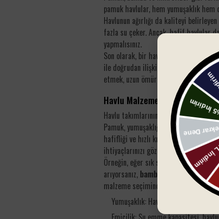
pamuk havlular, hem yumuşaklık hem de
Havlunun ağırlığı da kaliteyi belirleye
fazla su çeker. Ancak, hafif havlular d
yapmalısınız.
Son olarak, bir havlu takımının
emici ö
ile doğrudan ilişkilidir. Kaliteli bir h
etmek, uzun ömürlü ve konforlu bir se
Havlu Malzemeleri ve Kalite
Havlu takımlarının kalitesi, genellikle
Pamuk, yumuşaklığı ve dayanıklılığı ile
hafifliği ve hızlı kuruma özelliği ile ö
ihtiyaçlarınızı göz önünde bulundurmalı
Örneğin, eğer sık sık havlu yıkıyorsanı
arıyorsanız,
bambu
havlular harika bir
malzeme seçiminde dikkat etmeniz ger
Yumuşaklık: Havlunun cildinize ne ka
Emicilik: Su emme kapasitesi, havlun