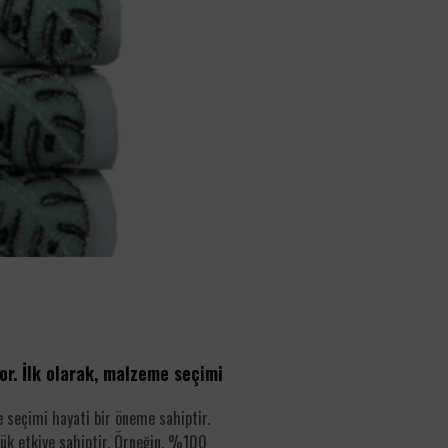
or. İlk olarak, malzeme seçimi
e seçimi hayati bir öneme sahiptir.
yük etkiye sahiptir. Örneğin, %100