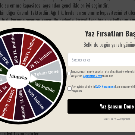
 su emme kapasitesi açısından genellikle en iyi seçimdir.
n bir diğer önemli faktördür. Ağırlık, havlunun su emme kapasitesini etkile
a hızlı kuruma avantajı sunar. Bu nedenle, kişisel tercihiniz ve kullanım 
Yaz Fırsatları Baş
zellikleri
de göz önünde bulundurulmalıdır. Havluların emiciliği, kullanıla
avlu, suyu hızla emerek sizi rahatlatır ve konforlu bir deneyim sunar. Bu yüz
Belki de bugün şanslı günün
çim yapmanıza yardımcı olacaktır.
 kullanılan malzemeye bağlıdır. Pamuk, bambu ve mikrofiber gibi çeşitli mal
Tanıtım, pazarlama vb. amaçlarla tarafıma ticari elektronik 
veriyorum.
Aydınlatma Metni
'ni okudum.
 bilinirken, bambu havlular doğal antibakteriyel özellikleri sayesinde sağlı
ne çıkar. Bu malzemelerin her birinin kendine özgü avantajları vardır ve bun
Paylaştığım bilgilerin
KVKK kapsamında
korunmasını ve bil
ediyorum.
sınız.
z,
pamuk
havluların dayanıklılığı sizin için ideal olabilir. Ancak, misafirler
Yaz Şansını Dene
 tercih olacaktır. Mikrofiber havlular ise seyahatlerinizde size büyük kolay
eken bazı unsurlar:
Sınırlı süre — kaçırma!
dar nazik davrandığı önemlidir.
un kalitesini belirler.