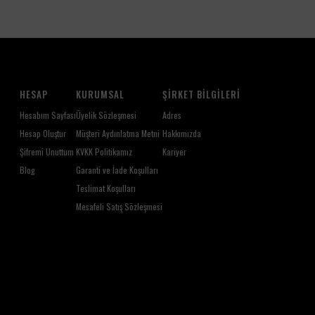
HESAP
KURUMSAL
ŞIRKET BILGILERI
Hesabım Sayfası
Üyelik Sözleşmesi
Adres
Hesap Oluştur
Müşteri Aydınlatma Metni
Hakkımızda
Şifremi Unuttum
KVKK Politikamız
Kariyer
Blog
Garanti ve İade Koşulları
Teslimat Koşulları
Mesafeli Satış Sözleşmesi