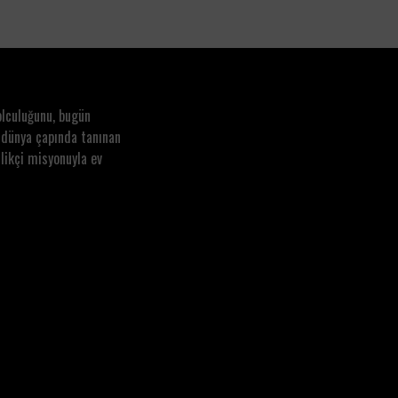
olculuğunu, bugün
 dünya çapında tanınan
likçi misyonuyla ev