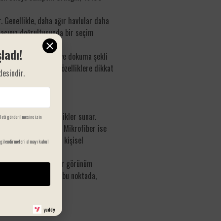
r. Genellikle, daha ağır havlular daha
amacınız doğrultusunda bir seçim
ladı!
n ipliklerin kalitesi ve dokuma şekli
den, havlu alırken bu özelliklere dikkat
desindir.
zemeler, farklı özellikler sunar.
ileti gönderilmesine izin
klı bir seçenek sunar. Mikrofiber ise
ları değerlendirirken kişisel
gilendirmeleri almayı kabul
iniz için şık ve lüks bir görünüm
lık sağlayabilir. İşte bu noktada,
yuddy