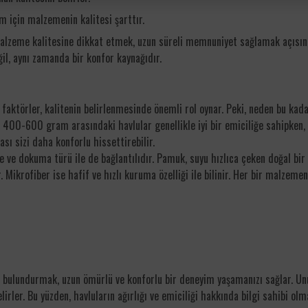
ım için malzemenin kalitesi şarttır.
alzeme kalitesine dikkat etmek, uzun süreli memnuniyet sağlamak açısınd
ğil, aynı zamanda bir konfor kaynağıdır.
bi faktörler, kalitenin belirlenmesinde önemli rol oynar. Peki, neden bu k
, 400-600 gram arasındaki havlular genellikle iyi bir emiciliğe sahipken
ası sizi daha konforlu hissettirebilir.
me ve dokuma türü ile de bağlantılıdır. Pamuk, suyu hızlıca çeken doğal b
r. Mikrofiber ise hafif ve hızlı kuruma özelliği ile bilinir. Her bir malzeme
de bulundurmak, uzun ömürlü ve konforlu bir deneyim yaşamanızı sağlar. U
elirler. Bu yüzden, havluların ağırlığı ve emiciliği hakkında bilgi sahibi olm