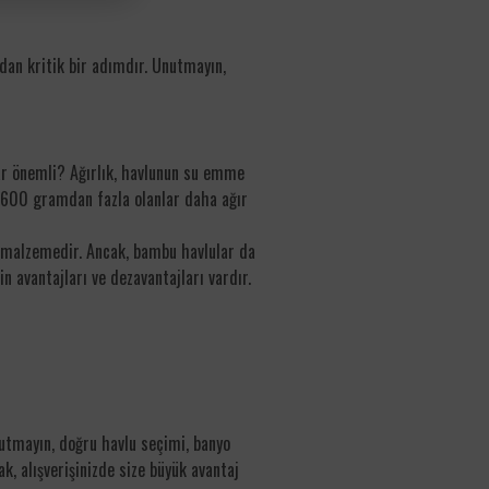
an kritik bir adımdır. Unutmayın,
adar önemli? Ağırlık, havlunun su emme
, 600 gramdan fazla olanlar daha ağır
ir malzemedir. Ancak, bambu havlular da
nin avantajları ve dezavantajları vardır.
nutmayın, doğru havlu seçimi, banyo
ak, alışverişinizde size büyük avantaj