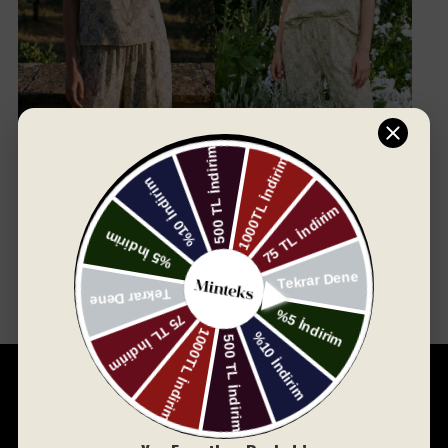
Sepete Ekle
Sepete Ekle
Alvora Bloom Askılı Bluz -
Alvora Bloom Askılı Bluz -
Siyah
Yeşil
₺ 850.00
₺ 850.00
Minteks Home, 1994 yılında küçük bir dükkânda başlayan
yolculuğunu, bugün 30.000 metrekare açık ve 8.500 metrekare
kapalı alanda, dünya çapında tanınan bir marka olarak sürdürüyor.