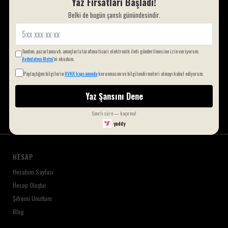
Yaz Fırsatları Başladı!
Bursa merkezli bu marka, yenilikçi misyonuyla ev tekstili
Belki de bugün şanslı günündesindir.
sektöründe fark yaratmayı hedeflemektedir.
Kaydol ve 10% indirim kazan. Kod : HOSGELDİN10
Tanıtım, pazarlama vb. amaçlarla tarafıma ticari elektronik ileti gönderilmesine izin veriyorum.
Aydınlatma Metni
'ni okudum.
Paylaştığım bilgilerin
KVKK kapsamında
korunmasını ve bilgilendirmeleri almayı kabul ediyorum.
Kayıt Ol
Yaz Şansını Dene
Sınırlı süre — kaçırma!
yuddy
HESAP
Hesabım Sayfası
Hesap Oluştur
Şifremi Unuttum
Blog