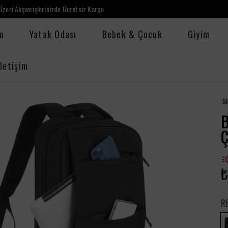
zeri Alışverişlerinizde Ücretsiz Kargo
o
Yatak Odası
Bebek & Çocuk
Giyim
İletişim
G
B
₺
R