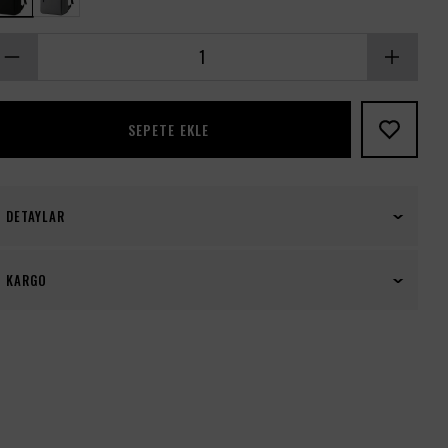
SEPETE EKLE
DETAYLAR
Ölçüler;
KARGO
Genişlik :30cm
Yükseklik :42
2500₺ üzeri siparişlerinizde kargo ücretsiz!
Derinlik :10
İnç : 15.6''
Laptop Bölmeli Seminer Tip Sırt Çantası, modern
tasarımı ve işlevselliği ile dikkat çekmektedir. 30 cm
genişlik, 42 cm yükseklik ve 10 cm derinlik ölçüleri ile