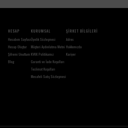
HESAP
KURUMSAL
ŞIRKET BILGILERI
Hesabım Sayfası
Üyelik Sözleşmesi
Adres
Hesap Oluştur
Müşteri Aydınlatma Metni
Hakkımızda
Şifremi Unuttum
KVKK Politikamız
Kariyer
Blog
Garanti ve İade Koşulları
Teslimat Koşulları
Mesafeli Satış Sözleşmesi