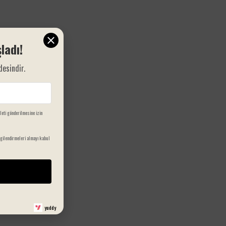
sunmaktadır.
ladı!
desindir.
ileti gönderilmesine izin
gilendirmeleri almayı kabul
yuddy