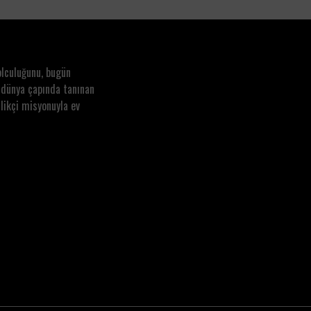
olculuğunu, bugün
 dünya çapında tanınan
likçi misyonuyla ev