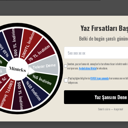
Yaz Fırsatları Baş
Belki de bugün şanslı günün
Tanıtım, pazarlama vb. amaçlarla tarafıma ticari elektronik 
veriyorum.
Aydınlatma Metni
'ni okudum.
Paylaştığım bilgilerin
KVKK kapsamında
korunmasını ve bil
ediyorum.
Yaz Şansını Dene
Sınırlı süre — kaçırma!