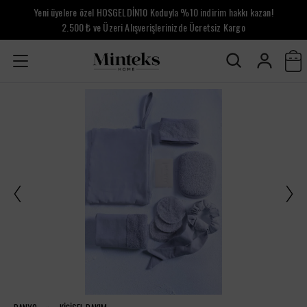
Yeni üyelere özel HOSGELDİN10 Koduyla %10 indirim hakkı kazan!
2.500 ₺ ve Üzeri Alışverişlerinizde Ücretsiz Kargo