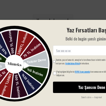
Yorum bulunamadı
Yaz Fırsatları Baş
Belki de bugün şanslı günün
Tanıtım, pazarlama vb. amaçlarla tarafıma ticari elektronik 
veriyorum.
Aydınlatma Metni
'ni okudum.
Paylaştığım bilgilerin
KVKK kapsamında
korunmasını ve bil
SIZIN İÇIN SEÇTIKLERIMIZ
ediyorum.
Yaz Şansını Dene
Sınırlı süre — kaçırma!