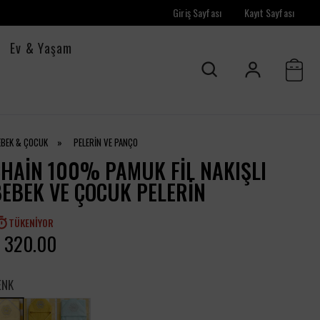
Giriş Sayfası
Kayıt Sayfası
Ev & Yaşam
EBEK & ÇOCUK
»
PELERİN VE PANÇO
HAIN 100% PAMUK FIL NAKIŞLI
EBEK VE ÇOCUK PELERIN
TÜKENIYOR
 320.00
ENK