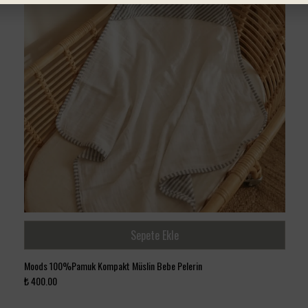
Sepete Ekle
Moods 100%Pamuk Kompakt Müslin Bebe Pelerin
₺ 400.00