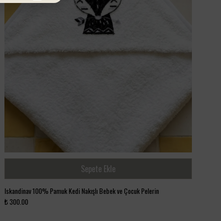
MİNTEKS’in 100% pamuk fil nakışlı bebek ve çocuk
pelerinleri, estetik ve işlevselliği bir araya getirerek,
çocukların giyinme deneyimini keyifli hale getirir.
Sepete Ekle
Iskandinav 100% Pamuk Kedi Nakışlı Bebek ve Çocuk Pelerin
₺ 300.00