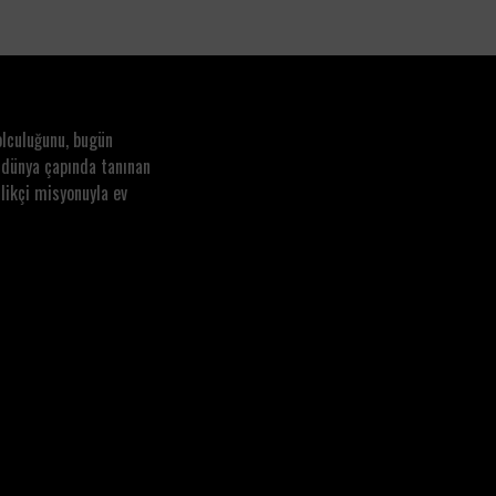
olculuğunu, bugün
 dünya çapında tanınan
likçi misyonuyla ev