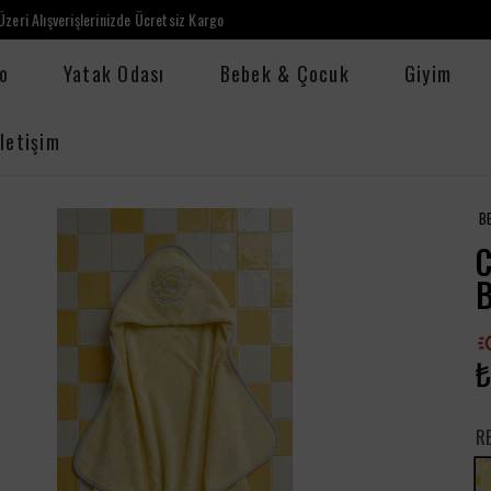
zeri Alışverişlerinizde Ücretsiz Kargo
o
Yatak Odası
Bebek & Çocuk
Giyim
İletişim
B
C
B
₺
R