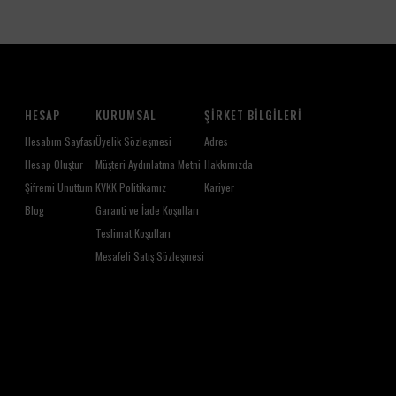
HESAP
KURUMSAL
ŞIRKET BILGILERI
Hesabım Sayfası
Üyelik Sözleşmesi
Adres
Hesap Oluştur
Müşteri Aydınlatma Metni
Hakkımızda
Şifremi Unuttum
KVKK Politikamız
Kariyer
Blog
Garanti ve İade Koşulları
Teslimat Koşulları
Mesafeli Satış Sözleşmesi