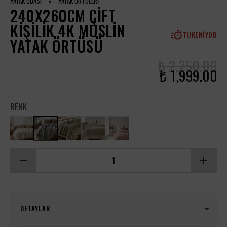
YATAK ODASI
»
YATAK ÖRTÜLERİ
240X260CM ÇIFT
KIŞILIK 4K MÜSLIN
TÜKENIYOR
YATAK ÖRTÜSÜ
₺ 2,250.00
₺ 1,999.00
RENK
DETAYLAR