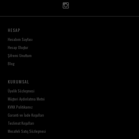
yıkama ve kurutma işlemlerinde ürün etiketinde
belirtilen bakım talimatlarını uygulamanız önerilir.
Doğal dokusu, ferah kullanımı ve sade
şıklığıyla 4 Kat Müslin Yatak Örtüsü, yatak
odanızın atmosferini tek dokunuşla yeniler.
HESAP
Hesabım Sayfası
Hesap Oluştur
Şifremi Unuttum
Blog
KURUMSAL
Üyelik Sözleşmesi
Müşteri Aydınlatma Metni
KVKK Politikamız
Garanti ve İade Koşulları
Teslimat Koşulları
Mesafeli Satış Sözleşmesi