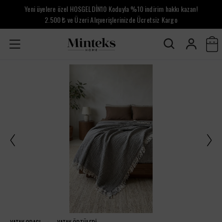
Yeni üyelere özel HOSGELDİN10 Koduyla %10 indirim hakkı kazan!
2.500 ₺ ve Üzeri Alışverişlerinizde Ücretsiz Kargo