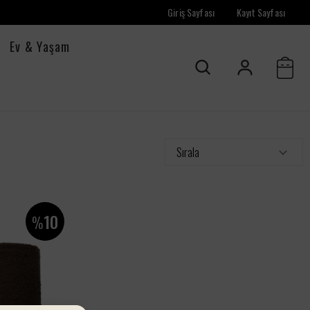
Giriş Sayfası
Kayıt Sayfası
Ev & Yaşam
Sırala
10
%