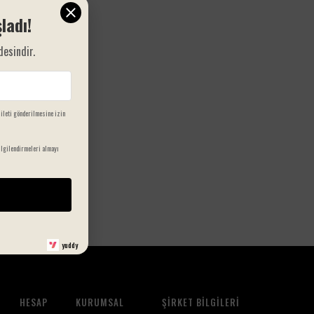
ladı!
desindir.
 ileti gönderilmesine izin
 Ekle
lgilendirmeleri almayı
 Havlu -
0
yuddy
HESAP
KURUMSAL
ŞIRKET BILGILERI