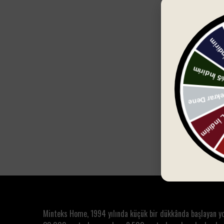
Sep
Color Box 50x
Pembe
₺ 180.00
₺ 200
Minteks Home, 1994 yılında küçük bir dükkânda başlayan y