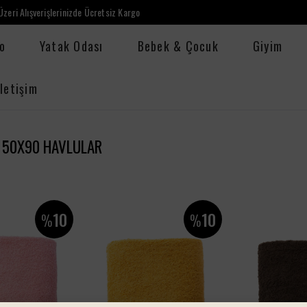
zeri Alışverişlerinizde Ücretsiz Kargo
o
Yatak Odası
Bebek & Çocuk
Giyim
İletişim
 50X90 HAVLULAR
10
10
%
%