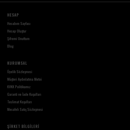
HESAP
Hesabım Sayfası
Hesap Oluştur
Şifremi Unuttum
Blog
KURUMSAL
Üyelik Sözleşmesi
Müşteri Aydınlatma Metni
KVKK Politikamız
Garanti ve İade Koşulları
Teslimat Koşulları
Mesafeli Satış Sözleşmesi
ŞIRKET BILGILERI