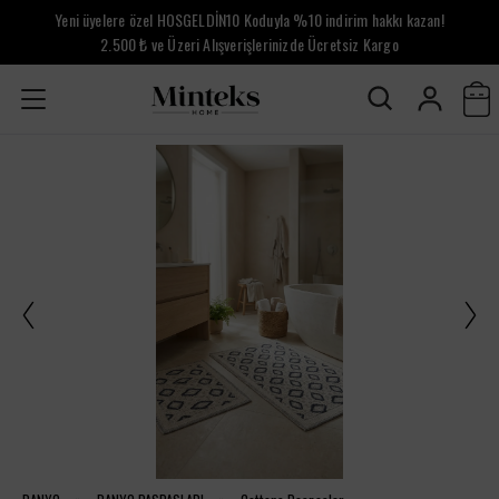
Yeni üyelere özel HOSGELDİN10 Koduyla %10 indirim hakkı kazan!
2.500 ₺ ve Üzeri Alışverişlerinizde Ücretsiz Kargo