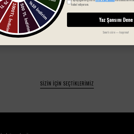
kabul ediyorum.
Yorum bulunamadı
Yaz Şansını Dene
Sınırlı süre — kaçırma!
SIZIN İÇIN SEÇTIKLERIMIZ