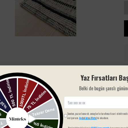
Yaz Fırsatları Baş
Belki de bugün şanslı günün
Tanıtım, pazarlama vb. amaçlarla tarafıma ticari elektronik
veriyorum.
Aydınlatma Metni
'ni okudum.
Paylaştığım bilgilerin
KVKK kapsamında
korunmasını ve bi