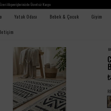
zeri Alışverişlerinizde Ücretsiz Kargo
o
Yatak Odası
Bebek & Çocuk
Giyim
İletişim
B
C
B
₺
R