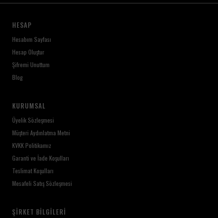
HESAP
Hesabım Sayfası
Hesap Oluştur
Şifremi Unuttum
Blog
KURUMSAL
Üyelik Sözleşmesi
Müşteri Aydınlatma Metni
KVKK Politikamız
Garanti ve İade Koşulları
Teslimat Koşulları
Mesafeli Satış Sözleşmesi
ŞIRKET BILGILERI