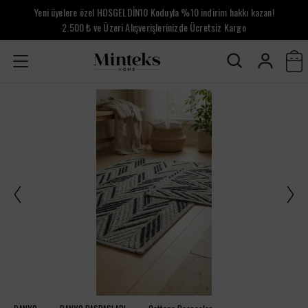
Yeni üyelere özel HOSGELDİN10 Koduyla %10 indirim hakkı kazan!
2.500 ₺ ve Üzeri Alışverişlerinizde Ücretsiz Kargo