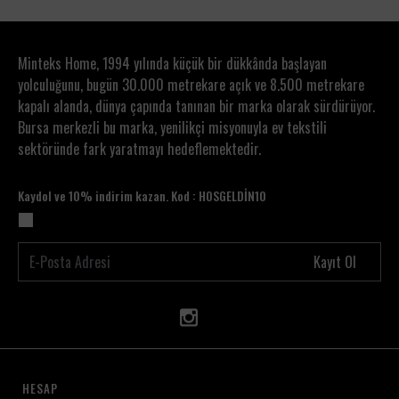
kullanılabilir.
• Havuz başı ve beach club kombinlerinde hafif bir
alt parça olarak tercih edilebilir.
Minteks Home, 1994 yılında küçük bir dükkânda başlayan
• Tatil, otel, resort ve yazlık valizi için pratik bir
yolculuğunu, bugün 30.000 metrekare açık ve 8.500 metrekare
üründür.
kapalı alanda, dünya çapında tanınan bir marka olarak sürdürüyor.
• Günlük ev giyiminde rahat ve doğal bir şort
Bursa merkezli bu marka, yenilikçi misyonuyla ev tekstili
olarak kullanılabilir.
sektöründe fark yaratmayı hedeflemektedir.
• Crop üstler, askılı bluzlar, basic tişörtler ve
gömleklerle kolayca kombinlenebilir.
• Yaz akşamlarında salaş ve konforlu kombinler
Kaydol ve 10% indirim kazan. Kod : HOSGELDİN10
için uygundur.
Neden Crimped Bürümcük Şort?
• %100 pamuk doğal kumaş yapısına sahiptir.
Kayıt Ol
• Bürümcük dokusu sayesinde hafif, nefes alan ve
ferah bir kullanım sunar.
• Lastikli bel detayı ile konforlu ve pratik kullanım
sağlar.
• Cepsiz tasarımıyla sade, hafif ve minimal bir
görünüm kazandırır.
HESAP
• Plaj, tatil, yazlık ve günlük ev giyimi için çok