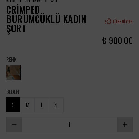
GİYİM
»
ALT GİYİM
»
Şort
CRIMPED
BÜRÜMCÜKLÜ KADIN
TÜKENIYOR
ŞORT
₺ 900.00
RENK
BEDEN
S
M
L
XL