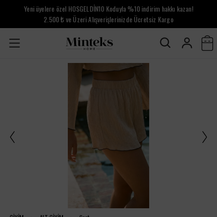
Yeni üyelere özel HOSGELDİN10 Koduyla %10 indirim hakkı kazan!
2.500 ₺ ve Üzeri Alışverişlerinizde Ücretsiz Kargo