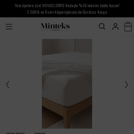
Yeni üyelere özel HOSGELDİN10 Koduyla %10 indirim hakkı kazan!
2.500 ₺ ve Üzeri Alışverişlerinizde Ücretsiz Kargo