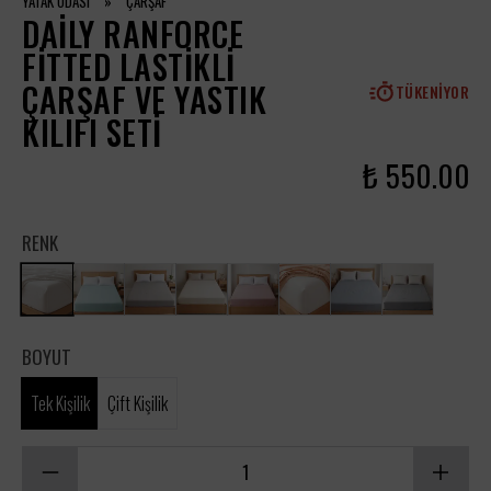
YATAK ODASI
»
ÇARŞAF
DAILY RANFORCE
FITTED LASTIKLI
ÇARŞAF VE YASTIK
TÜKENIYOR
KILIFI SETI
₺ 550.00
RENK
BOYUT
Tek Kişilik
Çift Kişilik