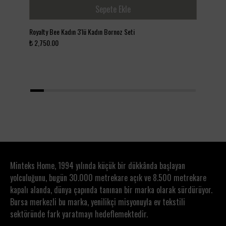
30°C’de makinede yıkanabilir
Sepete Ekle
Düşük ısıda ütülenebilir
Ağartıcı kullanılmamalıdır
Royalty Bee Kadın 3'lü Kadın Bornoz Seti
Love
Kurutma makinesinde düşük ısı önerilir
₺ 2,750.00
Siya
₺ 4
1
2
3
4
5
6
7
8
9
10
11
12
Minteks Home, 1994 yılında küçük bir dükkânda başlayan
yolculuğunu, bugün 30.000 metrekare açık ve 8.500 metrekare
kapalı alanda, dünya çapında tanınan bir marka olarak sürdürüyor.
Bursa merkezli bu marka, yenilikçi misyonuyla ev tekstili
sektöründe fark yaratmayı hedeflemektedir.