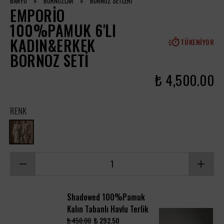
BANYO
»
BORNOZLAR
»
BORNOZ SETLERİ
EMPORIO
100%PAMUK 6'LI
KADIN&ERKEK
TÜKENIYOR
BORNOZ SETI
₺ 4,500.00
RENK
Shadowed 100%Pamuk
Kalın Tabanlı Havlu Terlik
₺ 450.00
₺ 292.50