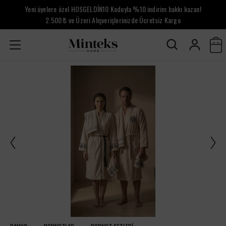
Yeni üyelere özel HOSGELDİN10 Koduyla %10 indirim hakkı kazan!
2.500 ₺ ve Üzeri Alışverişlerinizde Ücretsiz Kargo