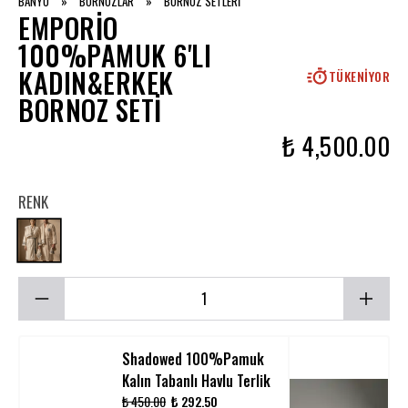
BANYO
»
BORNOZLAR
»
BORNOZ SETLERİ
EMPORIO
100%PAMUK 6'LI
KADIN&ERKEK
TÜKENIYOR
BORNOZ SETI
₺ 4,500.00
RENK
Shadowed 100%Pamuk
Kalın Tabanlı Havlu Terlik
₺ 450.00
₺ 292.50