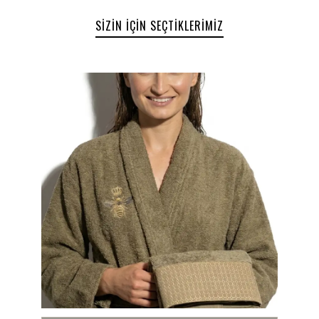
Yüksek su emiciliği
Yumuşak ve cilt dostu doku
SIZIN İÇIN SEÇTIKLERIMIZ
Şık
şalyaka bornoz tasarımı
Zarif nakış detayları
Uyumlu havlu ve bornoz kombinasyonu
Dayanıklı ve uzun ömürlü dokuma
Set İçeriği
1 Adet Kadın Bornoz (M-L Beden)
1 Adet Erkek Bornoz (L-XL Beden)
2 Adet 70 x 140 cm Banyo Havlusu
2 Adet 50 x 90 cm El ve Yüz Havlusu
Ürün Bilgileri
Ürün: Emporio 6’lı Aile Bornoz Seti
Kumaş:
%100 Pamuk
Yaka Tipi:
Şalyaka
Kadın Bornoz Beden:
M-L
Erkek Bornoz Beden:
L-XL
Koleksiyon:
Emporio
Kullanım Alanı: Banyo tekstili seti
Yıkama Talimatları