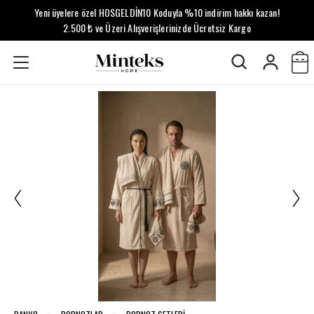
Yeni üyelere özel HOSGELDİN10 Koduyla %10 indirim hakkı kazan!
2.500 ₺ ve Üzeri Alışverişlerinizde Ücretsiz Kargo