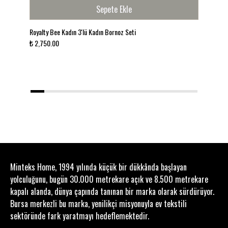
30°C’de makinede yıkanabilir
Sepete Ekle
Düşük ısıda ütülenebilir
Ağartıcı kullanılmamalıdır
Royalty Bee Kadın 3'lü Kadın Bornoz Seti
Love
Kurutma makinesinde düşük ısı önerilir
₺ 2,750.00
Siya
₺ 4
1
2
3
4
5
6
7
8
9
10
11
12
Minteks Home, 1994 yılında küçük bir dükkânda başlayan
yolculuğunu, bugün 30.000 metrekare açık ve 8.500 metrekare
kapalı alanda, dünya çapında tanınan bir marka olarak sürdürüyor.
Bursa merkezli bu marka, yenilikçi misyonuyla ev tekstili
sektöründe fark yaratmayı hedeflemektedir.