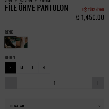
GİYİM
»
ALT GİYİM
»
Pantolon
FILE ÖRME PANTOLON
TÜKENIYOR
₺ 1,450.00
RENK
BEDEN
S
M
L
XL
DETAYLAR