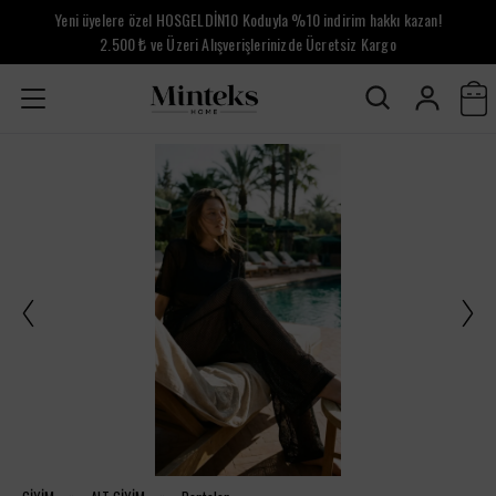
Yeni üyelere özel HOSGELDİN10 Koduyla %10 indirim hakkı kazan!
2.500 ₺ ve Üzeri Alışverişlerinizde Ücretsiz Kargo