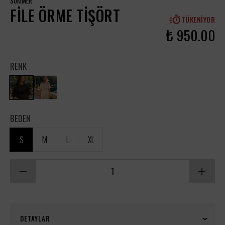
SUMMER
FILE ÖRME TIŞÖRT
TÜKENIYOR
₺ 950.00
RENK
BEDEN
S
M
L
XL
DETAYLAR