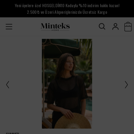
Yeni üyelere özel HOSGELDİN10 Koduyla %10 indirim hakkı kazan!
2.500 ₺ ve Üzeri Alışverişlerinizde Ücretsiz Kargo