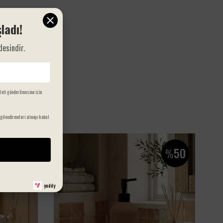
ladı!
desindir.
ileti gönderilmesine izin
gilendirmeleri almayı kabul
50
50
%
%
yuddy