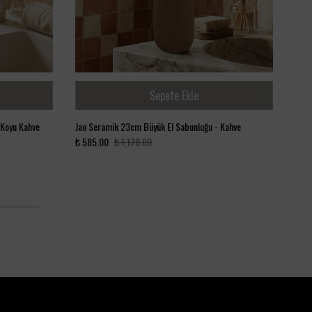
Sepete Ekle
 Koyu Kahve
Jao Seramik 23cm Büyük El Sabunluğu - Kahve
Tera
₺ 585.00
₺ 1,170.00
Terr
₺ 60