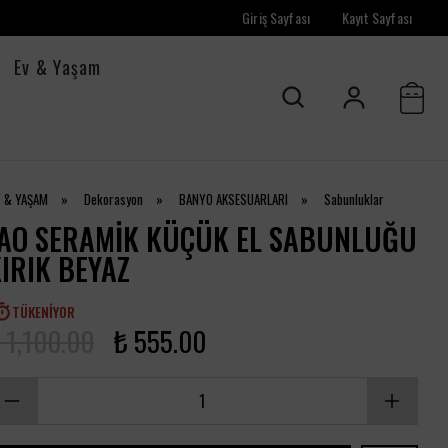
Giriş Sayfası
Kayıt Sayfası
Ev & Yaşam
V & YAŞAM
»
Dekorasyon
»
BANYO AKSESUARLARI
»
Sabunluklar
JAO SERAMIK KÜÇÜK EL SABUNLUĞU
IRIK BEYAZ
TÜKENIYOR
 1,100.00
₺ 555.00