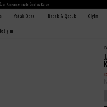
zeri Alışverişlerinizde Ücretsiz Kargo
o
Yatak Odası
Bebek & Çocuk
Giyim
İletişim
E
K
₺