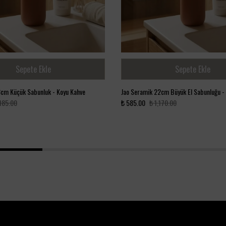
Sepete Ekle
Sepete Ekle
8cm Küçük Sabunluk - Koyu Kahve
Jao Seramik 22cm Büyük El Sabunluğu -
,185.00
₺ 585.00
₺ 1,170.00
1
2
3
4