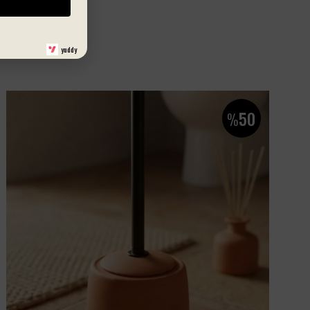
yuddy
50
%