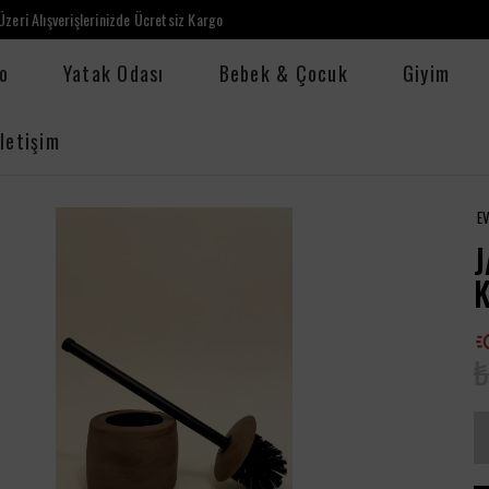
zeri Alışverişlerinizde Ücretsiz Kargo
o
Yatak Odası
Bebek & Çocuk
Giyim
İletişim
E
J
₺