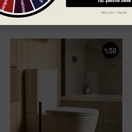
Sınırlı süre — kaçırma!
SIZIN İÇIN SEÇTIKLERIMIZ
50
%