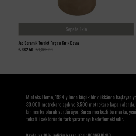
Sepete Ekle
Jao Seramik Tuvalet Fırçası Kırık Beyaz
₺ 682.50
₺ 1,365.00
Minteks Home, 1994 yılında küçük bir dükkânda başlayan y
30.000 metrekare açık ve 8.500 metrekare kapalı alanda,
bir marka olarak sürdürüyor. Bursa merkezli bu marka, yeni
tekstili sektöründe fark yaratmayı hedeflemektedir.
Kaydol ve 10% indirim kazan. Kod : HOSGELDİN10