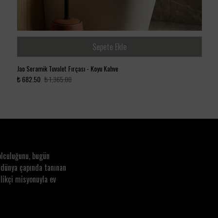
Sepete Ekle
Jao Seramik Tuvalet Fırçası - Koyu Kahve
₺ 682.50
₺ 1,365.00
olculuğunu, bugün
 dünya çapında tanınan
likçi misyonuyla ev