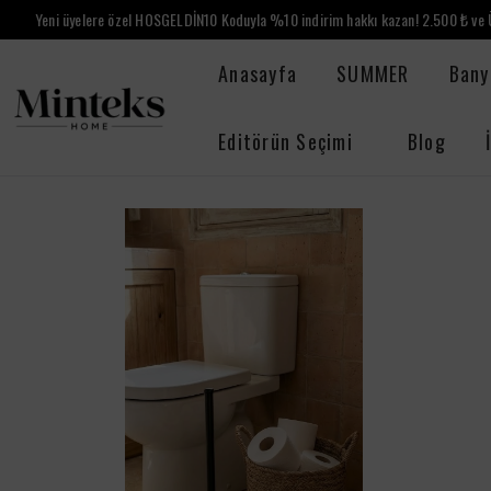
Yeni üyelere özel HOSGELDİN10 Koduyla %10 indirim hakkı kazan! 2.500 ₺ ve Ü
Anasayfa
SUMMER
Bany
Editörün Seçimi
Blog