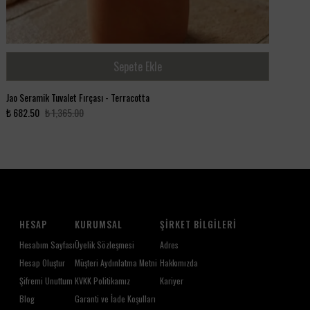
Sepete Ekle
Jao Seramik Tuvalet Fırçası - Terracotta
₺ 682.50
₺ 1,365.00
HESAP
KURUMSAL
ŞIRKET BILGILERI
Hesabım Sayfası
Üyelik Sözleşmesi
Adres
Hesap Oluştur
Müşteri Aydınlatma Metni
Hakkımızda
Şifremi Unuttum
KVKK Politikamız
Kariyer
Blog
Garanti ve İade Koşulları