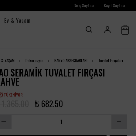
Giriş Sayfası
Kayıt Sayfası
Ev & Yaşam
V & YAŞAM
»
Dekorasyon
»
BANYO AKSESUARLARI
»
Tuvalet Fırçaları
AO SERAMIK TUVALET FIRÇASI
KAHVE
TÜKENIYOR
 1,365.00
₺ 682.50