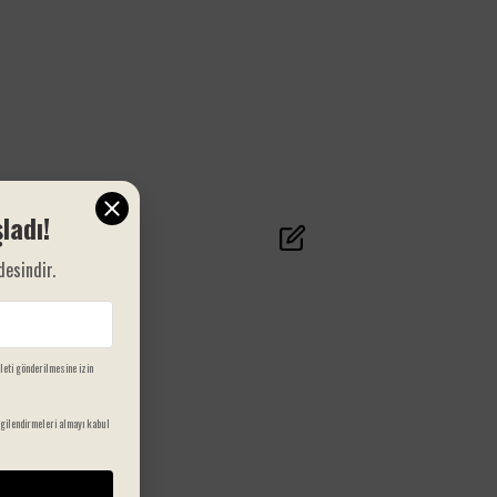
malzeme uzun ömürlü kullanım sunar. Dayanıklı yapısı
sayesinde her türlü banyo ortamında uzun süre
sorunsuz bir şekilde kullanılabilir.
Bu tuvalet fırçası, banyonuzda düzeni sağlarken, şıklığı
ve zarafeti de bir arada sunar. Hem evde hem de
ofiste kullanabileceğiniz
Jao Seramik Tuvalet
Fırçası Kahve
, her detayıyla özenle tasarlanmış bir
üründür.
ladı!
desindir.
ileti gönderilmesine izin
gilendirmeleri almayı kabul