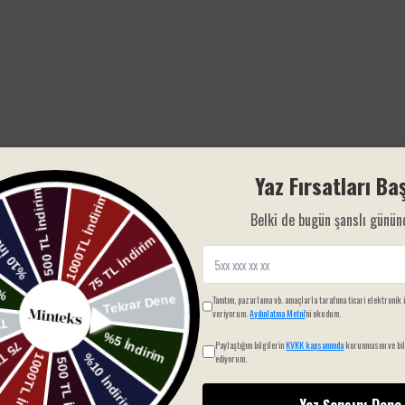
Yaz Fırsatları Baş
Belki de bugün şanslı günün
Yorum bulunamadı
Tanıtım, pazarlama vb. amaçlarla tarafıma ticari elektronik 
veriyorum.
Aydınlatma Metni
'ni okudum.
Paylaştığım bilgilerin
KVKK kapsamında
korunmasını ve bil
ediyorum.
Yaz Şansını Dene