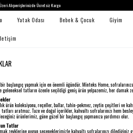
zeri Alışverişlerinizde Ücretsiz Kargo
o
Yatak Odası
Bebek & Çocuk
Giyim
İletişim
KLAR
 bir başlangıç yapmak için en önemli öğündür. Minteks Home, sofralarınıza le
e geleneksel tatların özenle seçildiği geniş ürün yelpazemiz, her damak ze
nekler
k ürün koleksiyonu, reçeller, ballar, tahin-pekmez, zeytin çeşitleri ve kahv
 tatları aratmaz. Taze ve doğal içerikler, kahvaltı sofralarınızı hem besley
leceğiniz ürünlerimiz, güne güzel bir başlangıç yapmanıza yardımcı olur.
un Tatlar
amak zevklerine uygun seçeneklerimizle kahvaltı sofralarınızı dilediğiniz gi