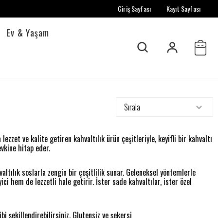
Giriş Sayfası
Kayıt Sayfası
Ev & Yaşam
Sırala
zzet ve kalite getiren kahvaltılık ürün çeşitleriyle, keyifli bir kahvaltı
vkine hitap eder.
altılık soslarla zengin bir çeşitlilik sunar. Geleneksel yöntemlerle
ici hem de lezzetli hale getirir. İster sade kahvaltılar, ister özel
bi şekillendirebilirsiniz. Glutensiz ve şekersi