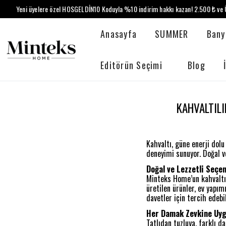
Yeni üyelere özel HOSGELDİN10 Koduyla %10 indirim hakkı kazan! 2.500 ₺ ve Ü
Anasayfa
SUMMER
Bany
Editörün Seçimi
Blog
KAHVALTILI
Kahvaltı, güne enerji dolu
deneyimi sunuyor. Doğal v
Doğal ve Lezzetli Seçe
Minteks Home’un kahvaltılı
üretilen ürünler, ev yapımı
davetler için tercih edebi
Her Damak Zevkine Uyg
Tatlıdan tuzluya, farklı d