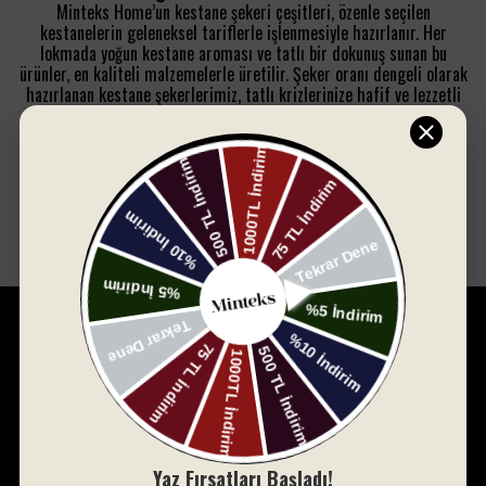
Minteks Home’un kestane şekeri çeşitleri, özenle seçilen
kestanelerin geleneksel tariflerle işlenmesiyle hazırlanır. Her
lokmada yoğun kestane aroması ve tatlı bir dokunuş sunan bu
ürünler, en kaliteli malzemelerle üretilir. Şeker oranı dengeli olarak
hazırlanan kestane şekerlerimiz, tatlı krizlerinize hafif ve lezzetli
bir çözüm sunar.
Her Zevke Uygun Çeşitler
Kestane şekerimiz sade, çikolata kaplamalı ya da farklı aromalarla
zenginleştirilmiş seçenekler sunar. Klasik kestane şekeri
sevenlerden ye
Devamını Göster
Minteks Home, 1994 yılında küçük bir dükkânda başlayan
yolculuğunu, bugün 30.000 metrekare açık ve 8.500 metrekare
kapalı alanda, dünya çapında tanınan bir marka olarak sürdürüyor.
Bursa merkezli bu marka, yenilikçi misyonuyla ev tekstili
sektöründe fark yaratmayı hedeflemektedir.
Yaz Fırsatları Başladı!