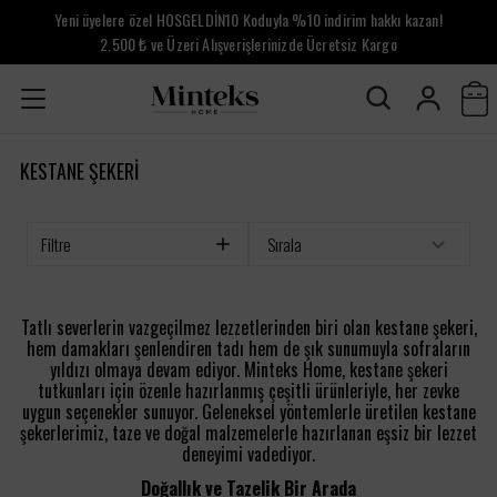
Yeni üyelere özel HOSGELDİN10 Koduyla %10 indirim hakkı kazan!
2.500 ₺ ve Üzeri Alışverişlerinizde Ücretsiz Kargo
KESTANE ŞEKERİ
Filtre
Sırala
Tatlı severlerin vazgeçilmez lezzetlerinden biri olan kestane şekeri,
hem damakları şenlendiren tadı hem de şık sunumuyla sofraların
yıldızı olmaya devam ediyor. Minteks Home, kestane şekeri
tutkunları için özenle hazırlanmış çeşitli ürünleriyle, her zevke
uygun seçenekler sunuyor. Geleneksel yöntemlerle üretilen kestane
şekerlerimiz, taze ve doğal malzemelerle hazırlanan eşsiz bir lezzet
deneyimi vadediyor.
Doğallık ve Tazelik Bir Arada