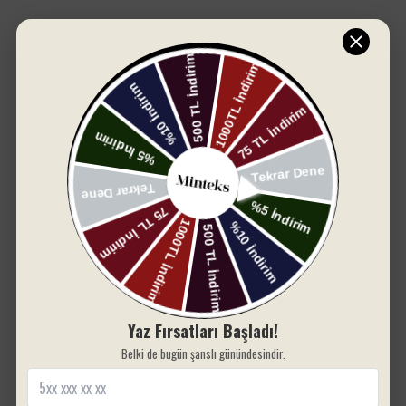
70x140cm boyutunda havlu içermektedir. Bornoz ve
sabahlık, M-L beden seçenekleriyle sunulmakta
olup, her vücut tipine uyum sağlayacak şekilde
tasarlanmıştır.
Yorum bulunamadı
Yüksek Kalite Malzeme
MİNTEKS markası tarafından üretilen bu set,
%100 keten ve pamuk karışımından imal
edilmiştir. Bu malzeme, hem hafif hem de nefes
alabilir özellikleri ile kullanıcıya maksimum konfor
sunar. Ayrıca, doğal lifler sayesinde cilt dostu bir
deneyim sağlar.
Şık ve Fonksiyonel Tasarım
SIZIN İÇIN SEÇTIKLERIMIZ
Yaz Fırsatları Başladı!
Setin zarif dantel detayları, estetik bir görünüm
kazandırırken, günlük kullanım için de son derece
Belki de bugün şanslı günündesindir.
pratiktir. Bornoz ve sabahlık, evde rahatlıkla
giyilebilecek şekilde tasarlanmış olup, yeni