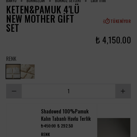
BANYO
»
BORNOZLAR
»
BORNOZ SETLERİ
»
Lace Trim
KETEN&PAMUK 4'LÜ
NEW MOTHER GIFT
TÜKENIYOR
SET
₺ 4,150.00
RENK
Shadowed 100%Pamuk
Kalın Tabanlı Havlu Terlik
₺ 450.00
₺ 292.50
RENK