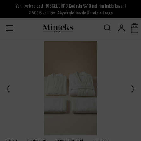
Yeni üyelere özel HOSGELDİN10 Koduyla %10 indirim hakkı kazan!
2.500 ₺ ve Üzeri Alışverişlerinizde Ücretsiz Kargo