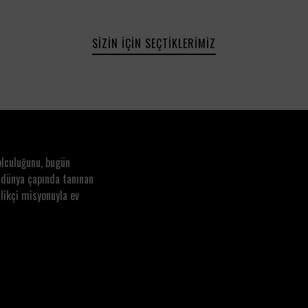
SIZIN İÇIN SEÇTIKLERIMIZ
olculuğunu, bugün
 dünya çapında tanınan
likçi misyonuyla ev