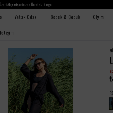
zeri Alışverişlerinizde Ücretsiz Kargo
o
Yatak Odası
Bebek & Çocuk
Giyim
İletişim
G
L
₺
R