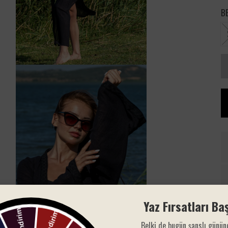
B
Yaz Fırsatları Baş
Belki de bugün şanslı günün