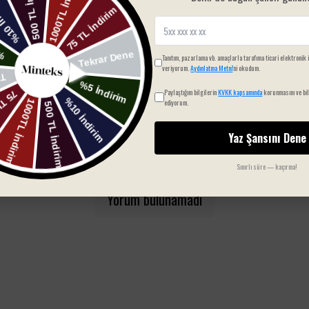
Tanıtım, pazarlama vb. amaçlarla tarafıma ticari elektronik 
veriyorum.
Aydınlatma Metni
'ni okudum.
Paylaştığım bilgilerin
KVKK kapsamında
korunmasını ve bil
ediyorum.
Yaz Şansını Dene
Sınırlı süre — kaçırma!
Yorum bulunamadı