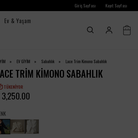
Giriş Sayfası
Kayıt Sayfası
Ev & Yaşam
İYİM
»
EV GİYİM
»
Sabahlık
»
Lace Trim Kimono Sabahlık
ACE TRIM KIMONO SABAHLIK
TÜKENIYOR
 3,250.00
ENK